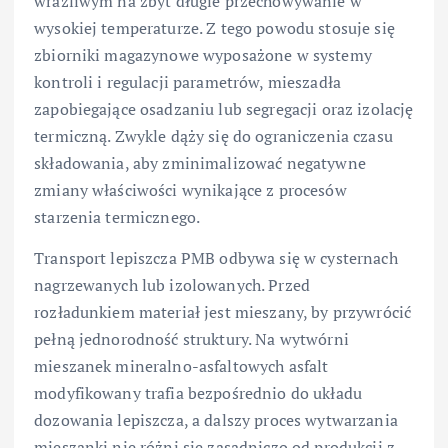
wrażliwym na zbyt długie przechowywanie w
wysokiej temperaturze. Z tego powodu stosuje się
zbiorniki magazynowe wyposażone w systemy
kontroli i regulacji parametrów, mieszadła
zapobiegające osadzaniu lub segregacji oraz izolację
termiczną. Zwykle dąży się do ograniczenia czasu
składowania, aby zminimalizować negatywne
zmiany właściwości wynikające z procesów
starzenia termicznego.
Transport lepiszcza PMB odbywa się w cysternach
nagrzewanych lub izolowanych. Przed
rozładunkiem materiał jest mieszany, by przywrócić
pełną jednorodność struktury. Na wytwórni
mieszanek mineralno-asfaltowych asfalt
modyfikowany trafia bezpośrednio do układu
dozowania lepiszcza, a dalszy proces wytwarzania
mieszanki nie różni się zasadniczo od produkcji z