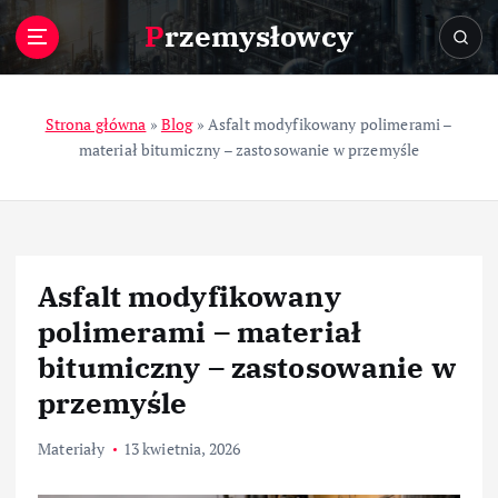
S
Przemysłowcy
k
i
p
t
Strona główna
»
Blog
»
Asfalt modyfikowany polimerami –
o
materiał bitumiczny – zastosowanie w przemyśle
c
o
n
t
e
Asfalt modyfikowany
n
t
polimerami – materiał
bitumiczny – zastosowanie w
przemyśle
Materiały
13 kwietnia, 2026