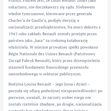
Francji. Faktem jest, że Louis Renault zmarł jako
oskarżony, nie doczekawszy się sądu. Niebawem
władze tymczasowe, kierowane przez generała
Charles’a de Gaulle’a, podjęły decyzję o
nacjonalizacji przedsiębiorstwa. Na mocy dekretu z
1945 roku zakłady Renault zostały przejęte przez
państwo jako „kara” za rzekomą kolaborację
właściciela. W miejsce prywatnej spółki powołano
Régie Nationale des Usines Renault (Państwowy
Zarząd Fabryk Renault), który przez dziesięciolecia
stanowił fundament francuskiego przemysłu
samochodowego w sektorze publicznym.
Rodzina Louisa Renault – jego żona i dzieci –
poczuła się ofiarą podwójnej niesprawiedliwości: po
pierwsze, uważali, że zarzuty wobec niego nie
zostały rzetelnie zbadane, po drugie, nacjonalizacja
nastąpiła bez odszkodowania. Przez kolejne