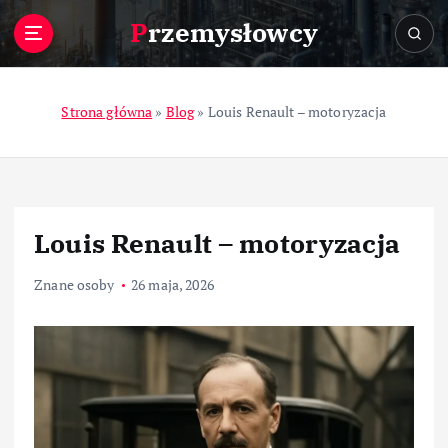
S
Przemysłowcy
k
i
p
t
Strona główna
»
Blog
»
Louis Renault – motoryzacja
o
c
o
n
t
Louis Renault – motoryzacja
e
n
Znane osoby
26 maja, 2026
t