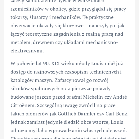
zaczął samodzielnie bywać w warsztatach
rzemieślników w okolicy, gdzie przyglądał się pracy
tokarzy, ślusarzy i mechaników. Te praktyczne
obserwacje okazały się kluczowe – nauczyły go, jak
łączyć teoretyczne zagadnienia z realną pracą nad
metalem, drewnem czy układami mechaniczno-
elektrycznymi.
W połowie lat 90. XIX wieku młody Louis miał już
dostęp do najnowszych czasopism technicznych i
katalogów maszyn. Zafascynował go rozwój
silników spalinowych oraz pierwsze pojazdy
budowane jeszcze przed braćmi Michelin czy André
Citroënem. Szczególną uwagę zwrócił na prace
takich pionierów jak Gottlieb Daimler czy Carl Benz.
Jednak zamiast jedynie śledzić obce wzorce, Louis
od razu myślał o wprowadzaniu własnych ulepszeń.
Charakterystyczne dla jego późniejszej działalności