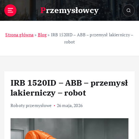
S
Przemysłowcy
k
i
p
t
Strona główna
»
Blog
»
IRB 1520ID – ABB – przemysł lakierniczy –
o
robot
c
o
n
t
e
IRB 1520ID – ABB – przemysł
n
t
lakierniczy – robot
Roboty przemysłowe
26 maja, 2026