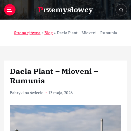
S
Przemysłowcy
k
i
p
t
Strona główna
»
Blog
»
Dacia Plant – Mioveni – Rumunia
o
c
o
n
t
Dacia Plant – Mioveni –
e
n
Rumunia
t
Fabryki na świecie
13 maja, 2026