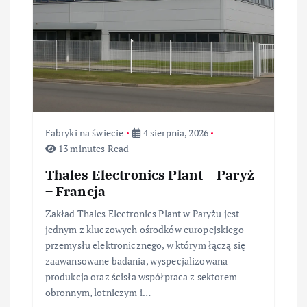
p
i
s
u
Fabryki na świecie
4 sierpnia, 2026
13 minutes Read
Thales Electronics Plant – Paryż
– Francja
Zakład Thales Electronics Plant w Paryżu jest
jednym z kluczowych ośrodków europejskiego
przemysłu elektronicznego, w którym łączą się
zaawansowane badania, wyspecjalizowana
produkcja oraz ścisła współpraca z sektorem
obronnym, lotniczym i…