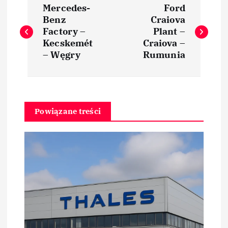
Mercedes-
Ford
a
Benz
Craiova
Factory –
Plant –
w
Kecskemét
Craiova –
– Węgry
Rumunia
i
g
Powiązane treści
a
c
j
a
w