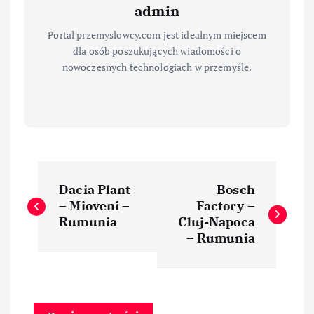
admin
Portal przemyslowcy.com jest idealnym miejscem
dla osób poszukujących wiadomości o
nowoczesnych technologiach w przemyśle.
N
Dacia Plant
Bosch
a
– Mioveni –
Factory –
Rumunia
Cluj-Napoca
w
– Rumunia
i