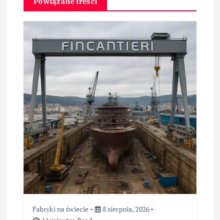
g
Powiązane treści
a
c
j
a
w
p
i
s
u
Fabryki na świecie
8 sierpnia, 2026