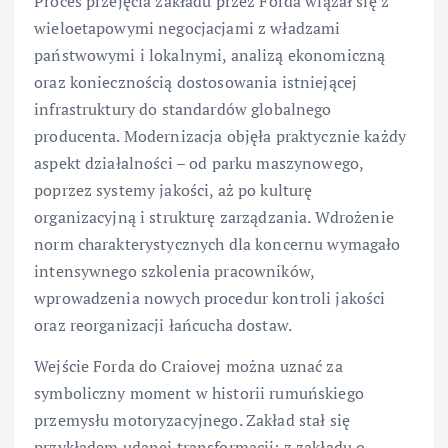
Proces przejęcia zakładu przez Forda wiązał się z
wieloetapowymi negocjacjami z władzami
państwowymi i lokalnymi, analizą ekonomiczną
oraz koniecznością dostosowania istniejącej
infrastruktury do standardów globalnego
producenta. Modernizacja objęła praktycznie każdy
aspekt działalności – od parku maszynowego,
poprzez systemy jakości, aż po kulturę
organizacyjną i strukturę zarządzania. Wdrożenie
norm charakterystycznych dla koncernu wymagało
intensywnego szkolenia pracowników,
wprowadzenia nowych procedur kontroli jakości
oraz reorganizacji łańcucha dostaw.
Wejście Forda do Craiovej można uznać za
symboliczny moment w historii rumuńskiego
przemysłu motoryzacyjnego. Zakład stał się
przykładem udanej transformacji: z zakładu o