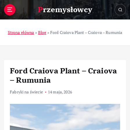
S
Przemysłowcy
k
i
p
t
Strona główna
»
Blog
»
Ford Craiova Plant – Craiova – Rumunia
o
c
o
n
t
Ford Craiova Plant – Craiova
e
n
– Rumunia
t
Fabryki na świecie
14 maja, 2026