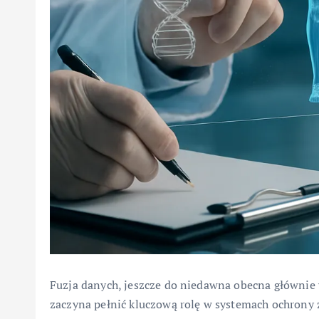
Fuzja danych, jeszcze do niedawna obecna głównie
zaczyna pełnić kluczową rolę w systemach ochrony