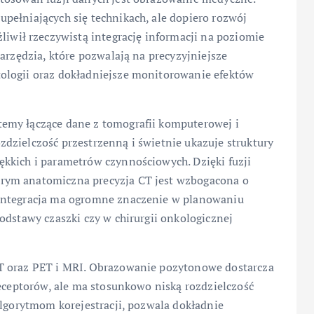
pełniających się technikach, ale dopiero rozwój
ił rzeczywistą integrację informacji na poziomie
arzędzia, które pozwalają na precyzyjniejsze
ologii oraz dokładniejsze monitorowanie efektów
emy łączące dane z tomografii komputerowej i
dzielczość przestrzenną i świetnie ukazuje struktury
kkich i parametrów czynnościowych. Dzięki fuzji
rym anatomiczna precyzja CT jest wzbogacona o
 integracja ma ogromne znaczenie w planowaniu
odstawy czaszki czy w chirurgii onkologicznej
T oraz PET i MRI. Obrazowanie pozytonowe dostarcza
receptorów, ale ma stosunkowo niską rozdzielczość
algorytmom korejestracji, pozwala dokładnie