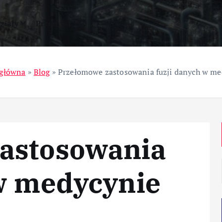
ziały
Przemysł
 główna
»
Blog
»
Przełomowe zastosowania fuzji danych w me
astosowania
 w medycynie