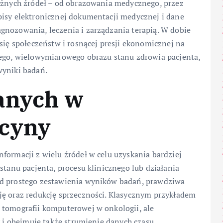
różnych źródeł – od obrazowania medycznego, przez
pisy elektronicznej dokumentacji medycznej i dane
gnozowania, leczenia i zarządzania terapią. W dobie
 się społeczeństw i rosnącej presji ekonomicznej na
nego, wielowymiarowego obrazu stanu zdrowia pacjenta,
wyniki badań.
danych w
ycyny
formacji z wielu źródeł w celu uzyskania bardziej
stanu pacjenta, procesu klinicznego lub działania
od prostego zestawienia wyników badań, prawdziwa
ję oraz redukcję sprzeczności. Klasycznym przykładem
 tomografii komputerowej w onkologii, ale
y i obejmuje także strumienie danych czasu