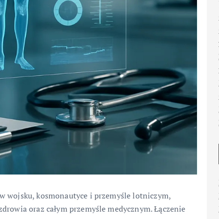
 w wojsku, kosmonautyce i przemyśle lotniczym,
 zdrowia oraz całym przemyśle medycznym. Łączenie