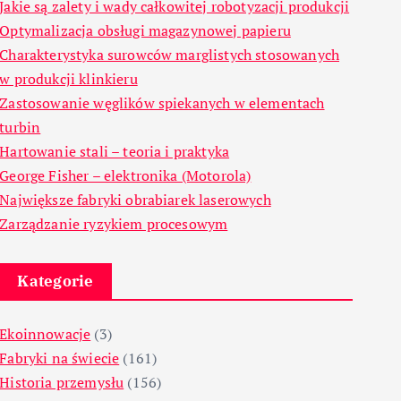
Jakie są zalety i wady całkowitej robotyzacji produkcji
Optymalizacja obsługi magazynowej papieru
Charakterystyka surowców marglistych stosowanych
w produkcji klinkieru
Zastosowanie węglików spiekanych w elementach
turbin
Hartowanie stali – teoria i praktyka
George Fisher – elektronika (Motorola)
Największe fabryki obrabiarek laserowych
Zarządzanie ryzykiem procesowym
Kategorie
Ekoinnowacje
(3)
Fabryki na świecie
(161)
Historia przemysłu
(156)