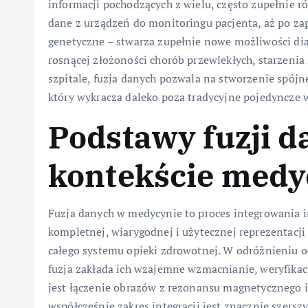
informacji pochodzących z wielu, często zupełnie 
dane z urządzeń do monitoringu pacjenta, aż po za
genetyczne – stwarza zupełnie nowe możliwości dia
rosnącej złożoności chorób przewlekłych, starzenia
szpitale, fuzja danych pozwala na stworzenie spój
który wykracza daleko poza tradycyjne pojedyncze 
Podstawy fuzji 
kontekście med
Fuzja danych w medycynie to proces integrowania in
kompletnej, wiarygodnej i użytecznej reprezentacji 
całego systemu opieki zdrowotnej. W odróżnieniu 
fuzja zakłada ich wzajemne wzmacnianie, weryfikac
jest łączenie obrazów z rezonansu magnetycznego i
współcześnie zakres integracji jest znacznie szersz