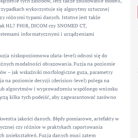
łączenie tych zasobów, lecz także zbudowanie modeli,
przypadkach wykorzystuje się algorytmy sztucznej
dzy różnymi typami danych. Istotne jest także
h jak HL7 FHIR, DICOM czy SNOMED CT,
ystemami informatycznymi i urządzeniami
uzja niskopoziomowa (data-level) odnosi się do
 różnych modalności obrazowania. Fuzja na poziomie
tów – jak wskaźniki morfologiczne guza, parametry
a na poziomie decyzji (decision-level) polega na
lub algorytmów i wyprowadzeniu wspólnego wniosku
ączą kilka tych podejść, aby zagwarantować zarówno
westia jakości danych. Błędy pomiarowe, artefakty w
cznej czy różnice w praktykach raportowania
 zniekształceń. Fuzja danych musi zatem