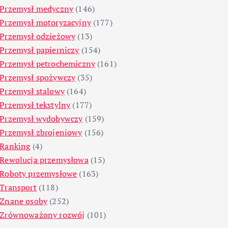
Przemysł medyczny
(146)
Przemysł motoryzacyjny
(177)
Przemysł odzieżowy
(13)
Przemysł papierniczy
(154)
Przemysł petrochemiczny
(161)
Przemysł spożywczy
(35)
Przemysł stalowy
(164)
Przemysł tekstylny
(177)
Przemysł wydobywczy
(159)
Przemysł zbrojeniowy
(156)
Ranking
(4)
Rewolucja przemysłowa
(15)
Roboty przemysłowe
(163)
Transport
(118)
Znane osoby
(252)
Zrównoważony rozwój
(101)