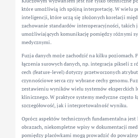
Kluczowym wyzwaniem jest nie tylko techniczne po
które umożliwią ich spójną interpretację. W wielu 
inteligencji, które uczą się złożonych korelacji mię
zachowanie standardów interoperacyjności, takic
umożliwiających komunikację pomiędzy różnymi s
medycznymi.
Fuzja danych może zachodzić na kilku poziomach. F
łączenia surowych danych, np. integracja pikseli z
cech (feature-level) dotyczy przetworzonych atrybu
czynnościowe serca czy wybrane cechy genomu. Fuzj
zestawieniu wyników wielu systemów eksperckich 
klinicznego. W praktyce systemy medyczne często ł
szczegółowość, jak i interpretowalność wyniku.
Oprócz aspektów technicznych fundamentalna jest k
obrazach, niekompletne wpisy w dokumentacji medy
pomiędzy placówkami mogą prowadzić do poważnych