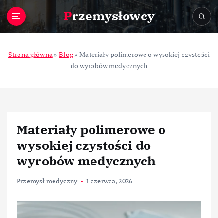
S
Przemysłowcy
k
i
p
t
Strona główna
»
Blog
»
Materiały polimerowe o wysokiej czystości
o
do wyrobów medycznych
c
o
n
t
e
Materiały polimerowe o
n
t
wysokiej czystości do
wyrobów medycznych
Przemysł medyczny
1 czerwca, 2026