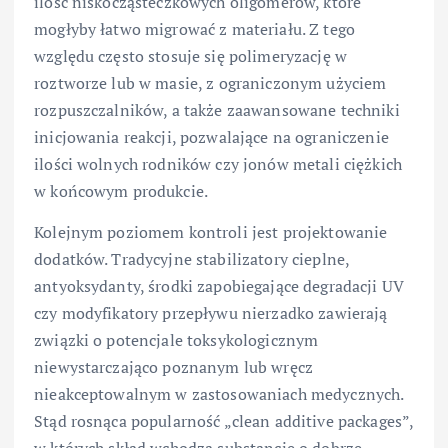
ilość niskocząsteczkowych oligomerów, które
mogłyby łatwo migrować z materiału. Z tego
względu często stosuje się polimeryzację w
roztworze lub w masie, z ograniczonym użyciem
rozpuszczalników, a także zaawansowane techniki
inicjowania reakcji, pozwalające na ograniczenie
ilości wolnych rodników czy jonów metali ciężkich
w końcowym produkcie.
Kolejnym poziomem kontroli jest projektowanie
dodatków. Tradycyjne stabilizatory cieplne,
antyoksydanty, środki zapobiegające degradacji UV
czy modyfikatory przepływu nierzadko zawierają
związki o potencjale toksykologicznym
niewystarczająco poznanym lub wręcz
nieakceptowalnym w zastosowaniach medycznych.
Stąd rosnąca popularność „clean additive packages”,
w których skład wchodzą substancje o dobrze