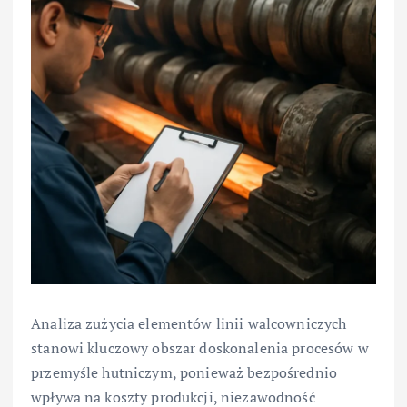
Analiza zużycia elementów linii walcowniczych
stanowi kluczowy obszar doskonalenia procesów w
przemyśle hutniczym, ponieważ bezpośrednio
wpływa na koszty produkcji, niezawodność