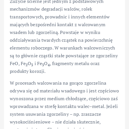
Zużycie ścierne jest jednym z podstawowych
mechanizmów degradacji walców, rolek
transportowych, prowadnic i innych elementów
mających bezpośredni kontakt z walcowanym
wsadem lub zgorzeliną. Powstaje w wyniku
oddziaływania twardych cząstek na powierzchnię
elementu roboczego. W warunkach walcowniczych
są to głównie cząstki stałe powstające ze zgorzeliny
FeO, Fe
O
i Fe
O
, fragmenty metalu oraz
2
3
3
4
produkty korozji.
W procesach walcowania na gorąco zgorzelina
odrywa się od materiału wsadowego i jest częściowo
wynoszona przez medium chłodzące, częściowo zaś
wprowadzana w strefę kontaktu walec–metal. Jeżeli
system usuwania zgorzeliny – np. zraszacze
wysokociśnieniowe – nie działa skutecznie,