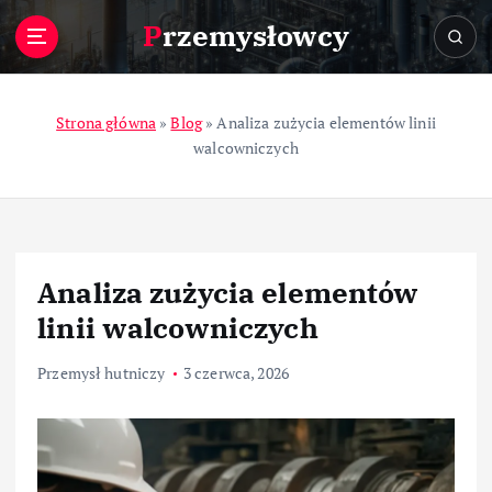
S
Przemysłowcy
k
i
p
t
Strona główna
»
Blog
»
Analiza zużycia elementów linii
o
walcowniczych
c
o
n
t
e
Analiza zużycia elementów
n
t
linii walcowniczych
Przemysł hutniczy
3 czerwca, 2026