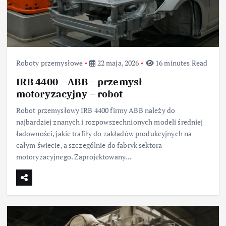
Roboty przemysłowe
22 maja, 2026
16 minutes Read
IRB 4400 – ABB – przemysł
motoryzacyjny – robot
Robot przemysłowy IRB 4400 firmy ABB należy do
najbardziej znanych i rozpowszechnionych modeli średniej
ładowności, jakie trafiły do zakładów produkcyjnych na
całym świecie, a szczególnie do fabryk sektora
motoryzacyjnego. Zaprojektowany…