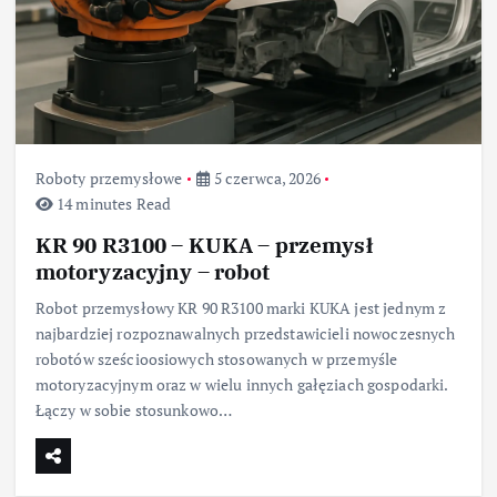
Roboty przemysłowe
5 czerwca, 2026
14 minutes Read
KR 90 R3100 – KUKA – przemysł
motoryzacyjny – robot
Robot przemysłowy KR 90 R3100 marki KUKA jest jednym z
najbardziej rozpoznawalnych przedstawicieli nowoczesnych
robotów sześcioosiowych stosowanych w przemyśle
motoryzacyjnym oraz w wielu innych gałęziach gospodarki.
Łączy w sobie stosunkowo…