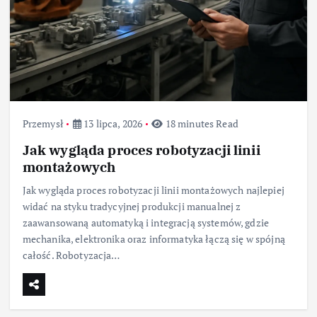
Przemysł
13 lipca, 2026
18 minutes Read
Jak wygląda proces robotyzacji linii
montażowych
Jak wygląda proces robotyzacji linii montażowych najlepiej
widać na styku tradycyjnej produkcji manualnej z
zaawansowaną automatyką i integracją systemów, gdzie
mechanika, elektronika oraz informatyka łączą się w spójną
całość. Robotyzacja…