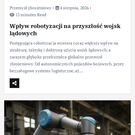
Przemysł zbrojeniowy
4 sierpnia, 2026
13 minutes Read
Wpływ robotyzacji na przyszłość wojsk
lądowych
Postępująca robotyzacja wywiera coraz większy wpływ na
strukturę, taktykę i doktrynę użycia wojsk lądowych, a
zarazem głęboko przekształca globalny przemysł
zbrojeniowy. Od autonomicznych pojazdów bojowych, przez
bezzałogowe systemy logistyczne, aż…