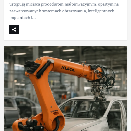
ustępują miejsca procedurom małoinwazyjnym, opartym na
zaawansowanych systemach obrazowania, inteligentnych
implantach i…