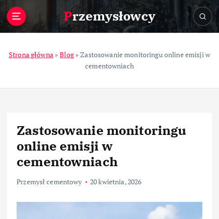
S
Przemysłowcy
k
i
p
t
Strona główna
»
Blog
»
Zastosowanie monitoringu online emisji w
o
cementowniach
c
o
n
t
e
Zastosowanie monitoringu
n
t
online emisji w
cementowniach
Przemysł cementowy
20 kwietnia, 2026