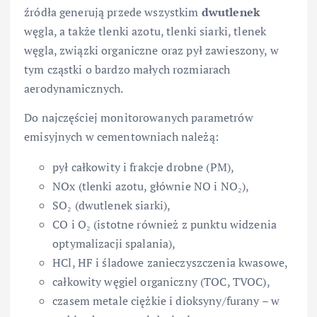
źródła generują przede wszystkim
dwutlenek
węgla, a także tlenki azotu, tlenki siarki, tlenek
węgla, związki organiczne oraz pył zawieszony, w
tym cząstki o bardzo małych rozmiarach
aerodynamicznych.
Do najczęściej monitorowanych parametrów
emisyjnych w cementowniach należą:
pył całkowity i frakcje drobne (PM),
NOx (tlenki azotu, głównie NO i NO₂),
SO₂ (dwutlenek siarki),
CO i O₂ (istotne również z punktu widzenia
optymalizacji spalania),
HCl, HF i śladowe zanieczyszczenia kwasowe,
całkowity węgiel organiczny (TOC, TVOC),
czasem metale ciężkie i dioksyny/furany – w