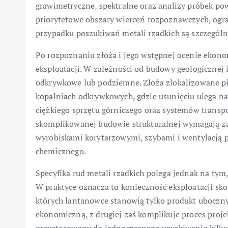
grawimetryczne, spektralne oraz analizy próbek po
priorytetowe obszary wierceń rozpoznawczych, ogra
przypadku poszukiwań metali rzadkich są szczególn
Po rozpoznaniu złoża i jego wstępnej ocenie ekon
eksploatacji. W zależności od budowy geologicznej 
odkrywkowe lub podziemne. Złoża zlokalizowane pł
kopalniach odkrywkowych, gdzie usunięciu ulega na
ciężkiego sprzętu górniczego oraz systemów transpo
skomplikowanej budowie strukturalnej wymagają z
wyrobiskami korytarzowymi, szybami i wentylacją 
chemicznego.
Specyfika rud metali rzadkich polega jednak na tym
W praktyce oznacza to konieczność eksploatacji sko
których lantanowce stanowią tylko produkt uboczny.
ekonomiczną, z drugiej zaś komplikuje proces proj