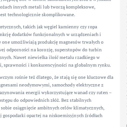
złożach innych metali lub tworzą kompleksowe,
jest technologicznie skomplikowane.
tycznych, takich jak węgiel kamienny czy ropa
unkcję dodatków funkcjonalnych w urządzeniach i
ie one umożliwiają produkcję magnesów trwałych o
wej odporności na korozję, superstopów do turbin
nych. Nawet niewielka ilość metalu rzadkiego w
, sprawności i konkurencyjności na globalnym rynku.
zym rośnie też dlatego, że stają się one kluczowe dla
 magnesami neodymowymi, samochody elektryczne z
gazynowania energii wykorzystujące wanad czy ruten –
dostępu do odpowiednich złóż. Bez stabilnych
sobie osiągnięcie ambitnych celów klimatycznych,
j gospodarki opartej na niskoemisyjnych źródłach