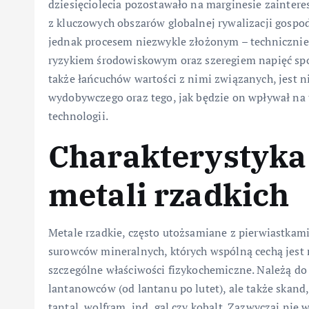
dziesięciolecia pozostawało na marginesie zaintere
z kluczowych obszarów globalnej rywalizacji gospod
jednak procesem niezwykle złożonym – techniczn
ryzykiem środowiskowym oraz szeregiem napięć spo
także łańcuchów wartości z nimi związanych, jest 
wydobywczego oraz tego, jak będzie on wpływał na 
technologii.
Charakterystyka 
metali rzadkich
Metale rzadkie, często utożsamiane z pierwiastkam
surowców mineralnych, których wspólną cechą jest n
szczególne właściwości fizykochemiczne. Należą do 
lantanowców (od lantanu po lutet), ale także skand, 
tantal, wolfram, ind, gal czy kobalt. Zazwyczaj ni