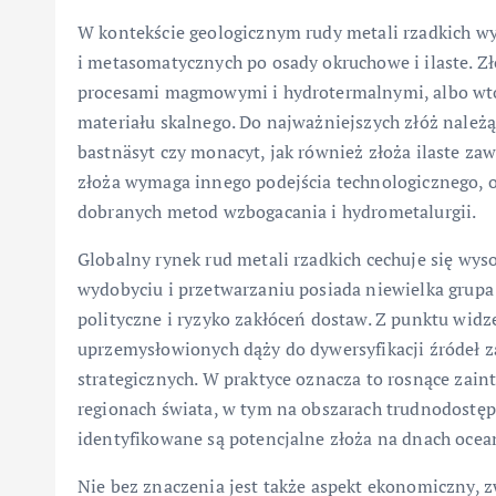
W kontekście geologicznym rudy metali rzadkich w
i metasomatycznych po osady okruchowe i ilaste. Z
procesami magmowymi i hydrotermalnymi, albo wtór
materiału skalnego. Do najważniejszych złóż należą
bastnäsyt czy monacyt, jak również złoża ilaste z
złoża wymaga innego podejścia technologicznego, 
dobranych metod wzbogacania i hydrometalurgii.
Globalny rynek rud metali rzadkich cechuje się wys
wydobyciu i przetwarzaniu posiada niewielka grupa
polityczne i ryzyko zakłóceń dostaw. Z punktu wid
uprzemysłowionych dąży do dywersyfikacji źródeł z
strategicznych. W praktyce oznacza to rosnące za
regionach świata, w tym na obszarach trudnodostę
identyfikowane są potencjalne złoża na dnach ocea
Nie bez znaczenia jest także aspekt ekonomiczny, z