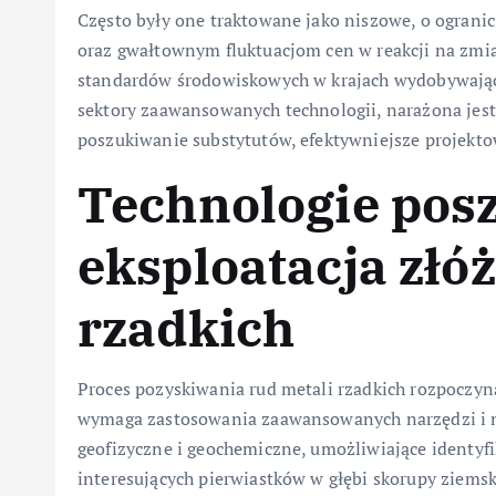
Często były one traktowane jako niszowe, o ograni
oraz gwałtownym fluktuacjom cen w reakcji na zmian
standardów środowiskowych w krajach wydobywający
sektory zaawansowanych technologii, narażona jes
poszukiwanie substytutów, efektywniejsze projekto
Technologie pos
eksploatacja złóż
rzadkich
Proces pozyskiwania rud metali rzadkich rozpoczyna
wymaga zastosowania zaawansowanych narzędzi i m
geofizyczne i geochemiczne, umożliwiające identyf
interesujących pierwiastków w głębi skorupy ziemsk