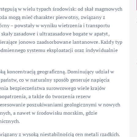
ystępują w wielu typach środowisk: od skał magmowych
łoża mogą mieć charakter pierwotny, związany z
ny – powstały w wyniku wietrzenia i transportu
 skały zasadowe i ultrazasadowe bogate w apatyt,
awierające jonowo zaadsorbowane lantanowce. Każdy typ
odmiennego systemu eksploatacji oraz indywidualnie
oką koncentracją geograficzną. Dominujący udział w
 państw, co w naturalny sposób generuje napięcia
zenia bezpieczeństwa surowcowego wiele krajów
aopatrzenia, a także do tworzenia rezerw
interesowanie poszukiwaniami geologicznymi w nowych
pnych, a nawet w środowisku morskim, gdzie
nicznych.
wiązany z wysoką niestabilnością cen metali rzadkich.