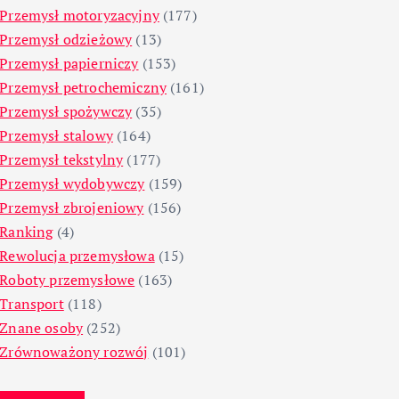
Przemysł motoryzacyjny
(177)
Przemysł odzieżowy
(13)
Przemysł papierniczy
(153)
Przemysł petrochemiczny
(161)
Przemysł spożywczy
(35)
Przemysł stalowy
(164)
Przemysł tekstylny
(177)
Przemysł wydobywczy
(159)
Przemysł zbrojeniowy
(156)
Ranking
(4)
Rewolucja przemysłowa
(15)
Roboty przemysłowe
(163)
Transport
(118)
Znane osoby
(252)
Zrównoważony rozwój
(101)