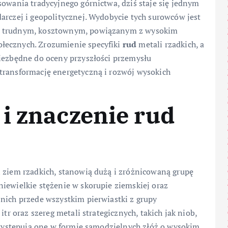
sowania tradycyjnego górnictwa, dziś staje się jednym
arczej i geopolitycznej. Wydobycie tych surowców jest
ie trudnym, kosztownym, powiązanym z wysokim
łecznych. Zrozumienie specyfiki
rud
metali rzadkich, a
niezbędne do oceny przyszłości przemysłu
transformację energetyczną i rozwój wysokich
i znaczenie rud
i ziem rzadkich, stanowią dużą i zróżnicowaną grupę
iewielkie stężenie w skorupie ziemskiej oraz
nich przede wszystkim pierwiastki z grupy
itr oraz szereg metali strategicznych, takich jak niob,
e występują one w formie samodzielnych złóż o wysokim