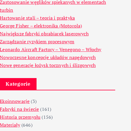
Zastosowanie węglików spiekanych w elementach
turbin
Hartowanie stali – teoria i praktyka
George Fisher – elektronika (Motorola)
Największe fabryki obrabiarek laserowych
Zarządzanie ryzykiem procesowym
Leonardo Aircraft Factory – Venegono – Włochy
Nowoczesne koncepcje układów napędowych
Nowe generacje łożysk tocznych i ślizgowych
Kategorie
Ekoinnowacje
(3)
Fabryki na świecie
(161)
Historia przemysłu
(156)
Materiały
(646)