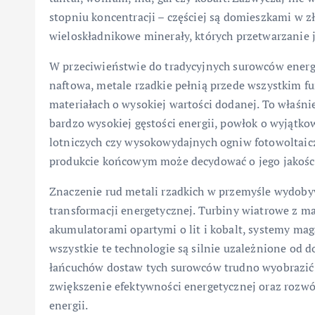
stopniu koncentracji – częściej są domieszkami w 
wieloskładnikowe minerały, których przetwarzanie 
W przeciwieństwie do tradycyjnych surowców energe
naftowa, metale rzadkie pełnią przede wszystkim f
materiałach o wysokiej wartości dodanej. To właśn
bardzo wysokiej gęstości energii, powłok o wyjątko
lotniczych czy wysokowydajnych ogniw fotowoltaicz
produkcie końcowym może decydować o jego jakości
Znaczenie rud metali rzadkich w przemyśle wydobywc
transformacji energetycznej. Turbiny wiatrowe z
akumulatorami opartymi o lit i kobalt, systemy ma
wszystkie te technologie są silnie uzależnione od 
łańcuchów dostaw tych surowców trudno wyobrazić 
zwiększenie efektywności energetycznej oraz rozwó
energii.