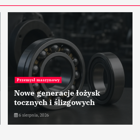
Historia przemysłu
Historia firmy Mercedes-
Benz Group – motoryzacja,
przemysł maszynowy
6 sierpnia, 2026