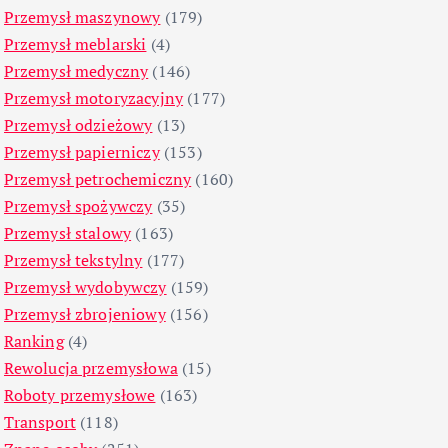
Przemysł maszynowy
(179)
Przemysł meblarski
(4)
Przemysł medyczny
(146)
Przemysł motoryzacyjny
(177)
Przemysł odzieżowy
(13)
Przemysł papierniczy
(153)
Przemysł petrochemiczny
(160)
Przemysł spożywczy
(35)
Przemysł stalowy
(163)
Przemysł tekstylny
(177)
Przemysł wydobywczy
(159)
Przemysł zbrojeniowy
(156)
Ranking
(4)
Rewolucja przemysłowa
(15)
Roboty przemysłowe
(163)
Transport
(118)