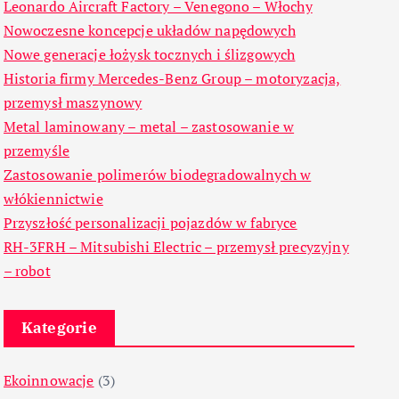
Leonardo Aircraft Factory – Venegono – Włochy
Nowoczesne koncepcje układów napędowych
Nowe generacje łożysk tocznych i ślizgowych
Historia firmy Mercedes-Benz Group – motoryzacja,
przemysł maszynowy
Metal laminowany – metal – zastosowanie w
przemyśle
Zastosowanie polimerów biodegradowalnych w
włókiennictwie
Przyszłość personalizacji pojazdów w fabryce
RH-3FRH – Mitsubishi Electric – przemysł precyzyjny
– robot
Kategorie
Ekoinnowacje
(3)