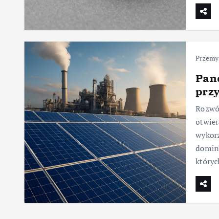
Przemy
Pane
przy
Rozwój
otwier
wykorz
dominu
któryc