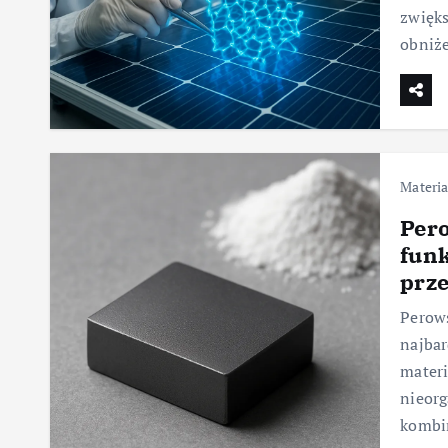
zwięks
obniż
Materia
Per
funk
prz
Perows
najbar
materi
nieorg
kombi