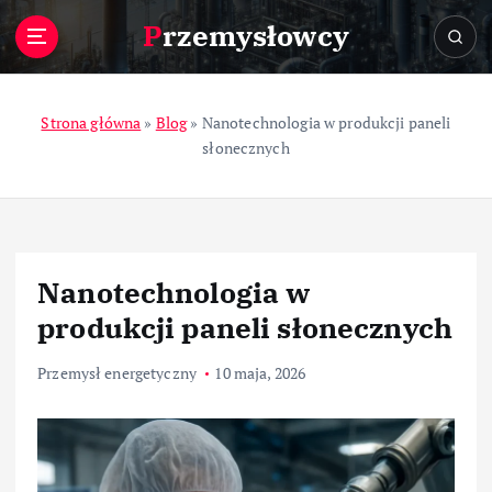
S
Przemysłowcy
k
i
p
t
Strona główna
»
Blog
»
Nanotechnologia w produkcji paneli
o
słonecznych
c
o
n
t
e
Nanotechnologia w
n
t
produkcji paneli słonecznych
Przemysł energetyczny
10 maja, 2026