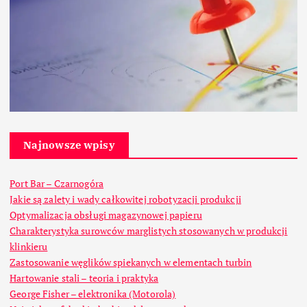
Najnowsze wpisy
Port Bar – Czarnogóra
Jakie są zalety i wady całkowitej robotyzacji produkcji
Optymalizacja obsługi magazynowej papieru
Charakterystyka surowców marglistych stosowanych w produkcji
klinkieru
Zastosowanie węglików spiekanych w elementach turbin
Hartowanie stali – teoria i praktyka
George Fisher – elektronika (Motorola)