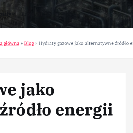
ziały
Przemysł
a główna
»
Blog
»
Hydraty gazowe jako alternatywne źródło e
we jako
źródło energii