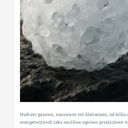
Hydraty gazowe, nazywane też klatratami, od kilku 
energetycznych jako możliwe ogniwo przejściowe m