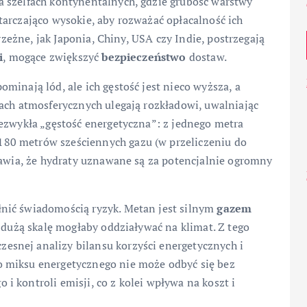
 szelfach kontynentalnych, gdzie grubość warstwy
arczająco wysokie, aby rozważać opłacalność ich
brzeżne, jak Japonia, Chiny, USA czy Indie, postrzegają
i
, mogące zwiększyć
bezpieczeństwo
dostaw.
minają lód, ale ich gęstość jest nieco wyższa, a
ach atmosferycznych ulegają rozkładowi, uwalniając
iezwykła „gęstość energetyczna”: z jednego metra
80 metrów sześciennych gazu (w przeliczeniu do
rawia, że hydraty uznawane są za potencjalnie ogromny
nić świadomością ryzyk. Metan jest silnym
gazem
a dużą skalę mogłaby oddziaływać na klimat. Z tego
snej analizy bilansu korzyści energetycznych i
 miksu energetycznego nie może odbyć się bez
 kontroli emisji, co z kolei wpływa na koszt i