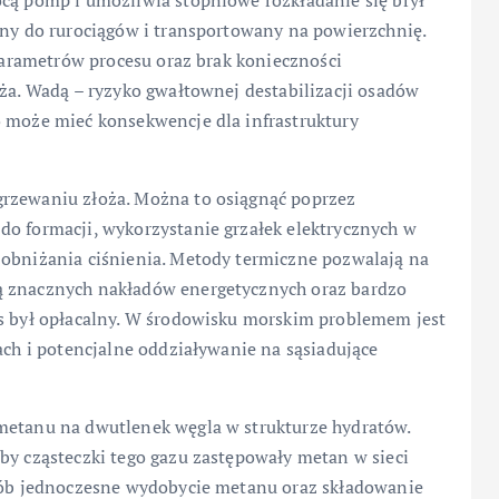
ocą pomp i umożliwia stopniowe rozkładanie się brył
any do rurociągów i transportowany na powierzchnię.
 parametrów procesu oraz brak konieczności
oża. Wadą – ryzyko gwałtownej destabilizacji osadów
o może mieć konsekwencje dla infrastruktury
grzewaniu złoża. Można to osiągnąć poprzez
do formacji, wykorzystanie grzałek elektrycznych w
 obniżania ciśnienia. Metody termiczne pozwalają na
ą znacznych nakładów energetycznych oraz bardzo
es był opłacalny. W środowisku morskim problemem jest
ach i potencjalne oddziaływanie na sąsiadujące
metanu na dwutlenek węgla w strukturze hydratów.
aby cząsteczki tego gazu zastępowały metan w sieci
osób jednoczesne wydobycie metanu oraz składowanie