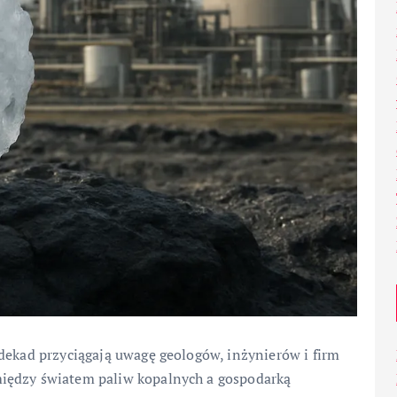
dekad przyciągają uwagę geologów, inżynierów i firm
iędzy światem paliw kopalnych a gospodarką