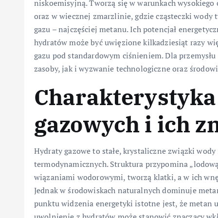
niskoemisyjną. Tworzą się w warunkach wysokiego c
oraz w wiecznej zmarzlinie, gdzie cząsteczki wody t
gazu – najczęściej metanu. Ich potencjał energety
hydratów może być uwięzione kilkadziesiąt razy w
gazu pod standardowym ciśnieniem. Dla przemysłu
zasoby, jak i wyzwanie technologiczne oraz środow
Charakterystyka
gazowych i ich z
Hydraty gazowe to stałe, krystaliczne związki wody
termodynamicznych. Struktura przypomina „lodową 
wiązaniami wodorowymi, tworzą klatki, a w ich wnę
Jednak w środowiskach naturalnych dominuje metan,
punktu widzenia energetyki istotne jest, że metan 
uwolnienie z hydratów może stanowić znaczący wkł