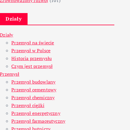
Zrównoważony rozwój
(101)
Działy
Działy
Przemysł na świecie
Przemysł w Polsce
Historia przemysłu
Czym jest przemysł
Przemysł
Przemysł budowlany
Przemysł cementowy
Przemysł chemiczny
Przemysł ciężki
Przemysł energetyczny
Przemysł farmaceutyczny
Przemysł hutniczy