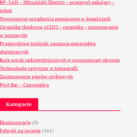
RP-3AH – Mitsubishi Electric – przemysł pakujący –
robot
Nowoczesne urządzenia pomiarowe w kopalniach
Ceramika tlenkowa Al2O3 – ceramika – zastosowanie
w przemyśle
Przemysłowe techniki suszenia materiałów
chemicznych
Rola wojsk radiotechnicznych w nowoczesnej obronie
Technologie optyczne w tomografii
Zastosowanie pieców szybowych
Port Bar – Czarnogóra
Kategorie
Ekoinnowacje
(3)
Fabryki na świecie
(161)