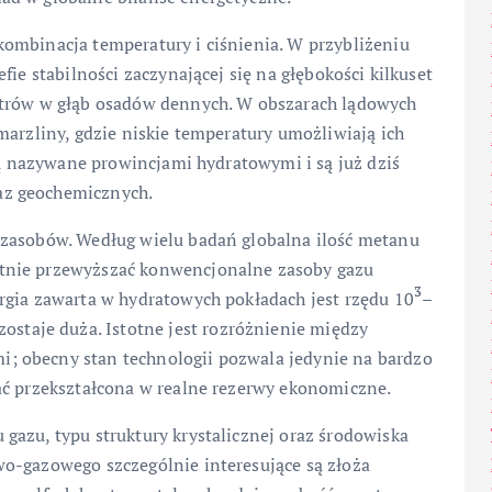
ombinacja temperatury i ciśnienia. W przybliżeniu
fie stabilności zaczynającej się na głębokości kilkuset
etrów w głąb osadów dennych. W obszarach lądowych
marzliny, gdzie niskie temperatury umożliwiają ich
ają nazywane prowincjami hydratowymi i są już dziś
az geochemicznych.
 zasobów. Według wielu badań globalna ilość metanu
tnie przewyższać konwencjonalne zasoby gazu
3
rgia zawarta w hydratowych pokładach jest rzędu 10
–
ostaje duża. Istotne jest rozróżnienie między
 obecny stan technologii pozwala jedynie na bardzo
ać przekształcona w realne rezerwy ekonomiczne.
gazu, typu struktury krystalicznej oraz środowiska
o-gazowego szczególnie interesujące są złoża