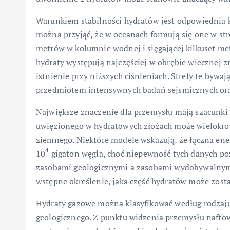
Warunkiem stabilności hydratów jest odpowiednia k
można przyjąć, że w oceanach formują się one w stre
metrów w kolumnie wodnej i sięgającej kilkuset m
hydraty występują najczęściej w obrębie wiecznej z
istnienie przy niższych ciśnieniach. Strefy te byw
przedmiotem intensywnych badań sejsmicznych or
Największe znaczenie dla przemysłu mają szacunki
uwięzionego w hydratowych złożach może wielokro
ziemnego. Niektóre modele wskazują, że łączna ene
4
10
gigaton węgla, choć niepewność tych danych poz
zasobami geologicznymi a zasobami wydobywalnymi;
wstępne określenie, jaka część hydratów może zost
Hydraty gazowe można klasyfikować według rodzaju 
geologicznego. Z punktu widzenia przemysłu naftow