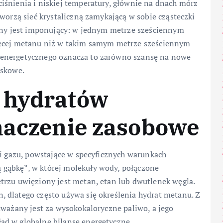
iśnienia i niskiej temperatury, głównie na dnach mórz
worzą sieć krystaliczną zamykającą w sobie cząsteczki
czny jest imponujący: w jednym metrze sześciennym
ięcej metanu niż w takim samym metrze sześciennym
 energetycznego oznacza to zarówno szansę na nowe
iskowe.
 hydratów
naczenie zasobowe
 i gazu, powstające w specyficznych warunkach
gąbkę”, w której molekuły wody, połączone
trzu uwięziony jest metan, etan lub dwutlenek węgla.
 dlatego często używa się określenia hydrat metanu. Z
uważany jest za wysokokaloryczne paliwo, a jego
ad w globalne bilanse energetyczne.