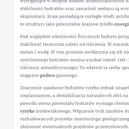
występujące w obrębie osadów drobnoziarnistych na
stabilności hydratów oraz zawartość metanu są wyst
eksploatacji. Kraje posiadające rozległe strefy przy
te struktury jako potencjalne krajowe źródło
energi
Pod względem właściwości fizycznych hydraty przypo
stabilność termiczna zależy od ciśnienia. W warunk
metan i wodę. W tym procesie uwidacznia się ich n
sześciennego hydratów można uzyskać nawet 160–1
ciśnienia atmosferycznego). To właśnie ta cecha sp
magazyn
paliwa
gazowego.
Znaczenie zasobowe hydratów trzeba jednak uzupeł
cieplarnianym, a destabilizacja naturalnych złóż n
powodu ocena potencjału hydratów wymaga równocze
ryzyka
środowiskowego. Włączenie tych zasobów do
rozbudowanych procedur monitoringu geologicznego i
złożoność ewentualnych projektów przemysłowych.