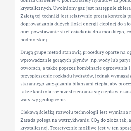
obniża ciśnienie w pobliżu strefy hydratów za pom
krystalicznych. Uwolniony gaz jest następnie zbier
Zaletą tej techniki jest relatywnie prosta kontrola
doprowadzania dużych ilości energii cieplnej do zł
oraz powstawanie stref osiadania dna morskiego, c
podmorskiej.
Drugą grupę metod stanowią procedury oparte na o
wprowadzanie gorących płynów (np. wody lub pary) 
otworach, a także poprzez kombinacje ogrzewania i
przyspieszenie rozkładu hydratów, jednak wymagaj
starannego zarządzania bilansami ciepła, aby proc
także kontrola rozprzestrzeniania się ciepła w osad
warstwy geologiczne.
Ciekawą ścieżką rozwoju technologii jest wymiana 
Zasada polega na wstrzykiwaniu CO
do złoża tak, 
2
krystalicznej. Teoretycznie możliwe jest w ten sp