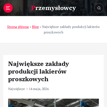
S
Przemysłowcy
k
i
p
t
Strona główna
»
Blog
»
Największe zakłady produkcji lakierów
o
proszkowych
c
o
n
t
e
Największe zakłady
n
t
produkcji lakierów
proszkowych
Największe
14 maja, 2026