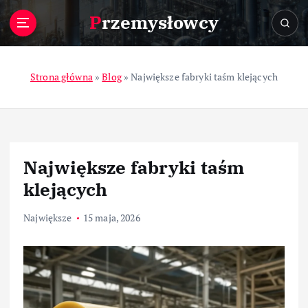
S
Przemysłowcy
k
i
p
t
Strona główna
»
Blog
»
Największe fabryki taśm klejących
o
c
o
n
t
Największe fabryki taśm
e
n
klejących
t
Największe
15 maja, 2026