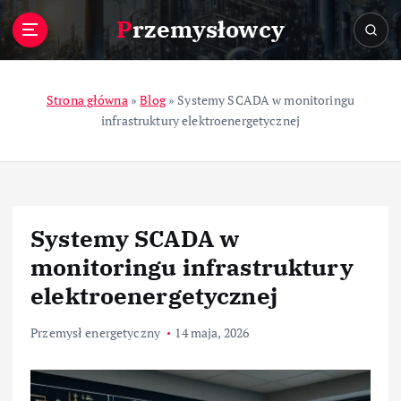
S
Przemysłowcy
k
i
p
t
Strona główna
»
Blog
»
Systemy SCADA w monitoringu
o
infrastruktury elektroenergetycznej
c
o
n
t
e
Systemy SCADA w
n
t
monitoringu infrastruktury
elektroenergetycznej
Przemysł energetyczny
14 maja, 2026