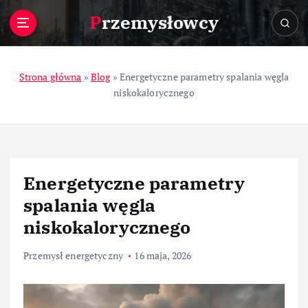
S
Przemysłowcy
k
i
p
t
Strona główna
»
Blog
»
Energetyczne parametry spalania węgla
o
niskokalorycznego
c
o
n
t
e
Energetyczne parametry
n
t
spalania węgla
niskokalorycznego
Przemysł energetyczny
16 maja, 2026