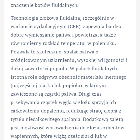
znaczenie kotłów fluidalnych.
Technologia złożowa fluidalna, szczególnie w
wariancie cyrkulacyjnym (CFB), zapewnia bardzo
dobre wymieszanie paliwa i powietrza, a także
równomierny rozkład temperatur w palenisku.
Pozwala to skuteczniej spalać paliwa o
zróżnicowanym uziarnieniu, wysokiej wilgotności i
dużej zawartości popiołu. W pala­ch fluidalnych
istotną rolę odgrywa obecność materiału inertnego
(najczęściej piasku lub popiołu), w którym
zawieszone są cząstki paliwa. Długi czas
przebywania cząstek węgla w złożu sprzyja ich
całkowitemu dopaleniu, redukując stratę ciepła z
tytułu niecałkowitego spalania. Dodatkową zaletą
jest możliwość wprowadzenia do złoża sorbentów
wapiennych, które wiążą część siarki już w