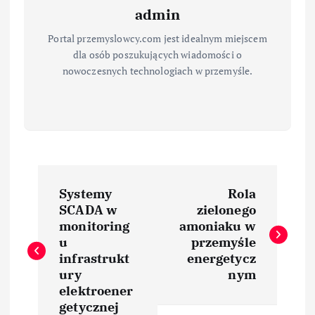
admin
Portal przemyslowcy.com jest idealnym miejscem
dla osób poszukujących wiadomości o
nowoczesnych technologiach w przemyśle.
N
Systemy
Rola
a
SCADA w
zielonego
monitoring
amoniaku w
w
u
przemyśle
infrastrukt
energetycz
i
ury
nym
elektroener
getycznej