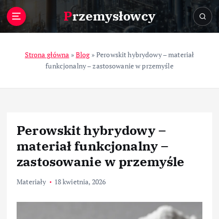
S
Przemysłowcy
k
i
p
t
Strona główna
»
Blog
»
Perowskit hybrydowy – materiał
o
funkcjonalny – zastosowanie w przemyśle
c
o
n
t
e
Perowskit hybrydowy –
n
t
materiał funkcjonalny –
zastosowanie w przemyśle
Materiały
18 kwietnia, 2026