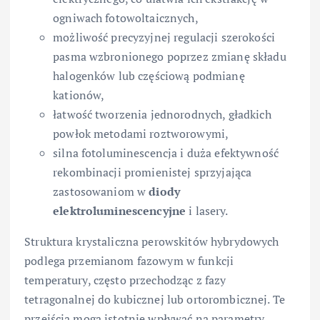
ogniwach fotowoltaicznych,
możliwość precyzyjnej regulacji szerokości
pasma wzbronionego poprzez zmianę składu
halogenków lub częściową podmianę
kationów,
łatwość tworzenia jednorodnych, gładkich
powłok metodami roztworowymi,
silna fotoluminescencja i duża efektywność
rekombinacji promienistej sprzyjająca
zastosowaniom w
diody
elektroluminescencyjne
i lasery.
Struktura krystaliczna perowskitów hybrydowych
podlega przemianom fazowym w funkcji
temperatury, często przechodząc z fazy
tetragonalnej do kubicznej lub ortorombicznej. Te
przejścia mogą istotnie wpływać na parametry