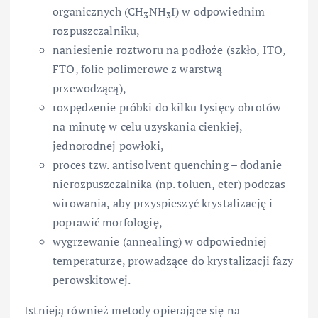
organicznych (CH
NH
I) w odpowiednim
3
3
rozpuszczalniku,
naniesienie roztworu na podłoże (szkło, ITO,
FTO, folie polimerowe z warstwą
przewodzącą),
rozpędzenie próbki do kilku tysięcy obrotów
na minutę w celu uzyskania cienkiej,
jednorodnej powłoki,
proces tzw. antisolvent quenching – dodanie
nierozpuszczalnika (np. toluen, eter) podczas
wirowania, aby przyspieszyć krystalizację i
poprawić morfologię,
wygrzewanie (annealing) w odpowiedniej
temperaturze, prowadzące do krystalizacji fazy
perowskitowej.
Istnieją również metody opierające się na