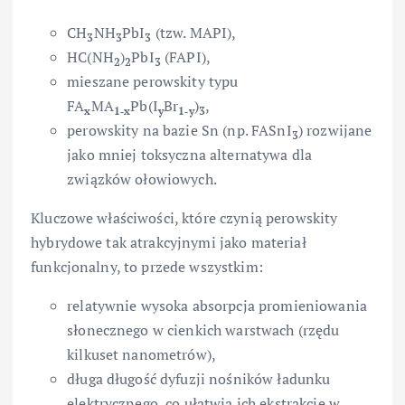
CH
NH
PbI
(tzw. MAPI),
3
3
3
HC(NH
)
PbI
(FAPI),
2
2
3
mieszane perowskity typu
FA
MA
Pb(I
Br
)
,
x
1‑x
y
1‑y
3
perowskity na bazie Sn (np. FASnI
) rozwijane
3
jako mniej toksyczna alternatywa dla
związków ołowiowych.
Kluczowe właściwości, które czynią perowskity
hybrydowe tak atrakcyjnymi jako materiał
funkcjonalny, to przede wszystkim:
relatywnie wysoka absorpcja promieniowania
słonecznego w cienkich warstwach (rzędu
kilkuset nanometrów),
długa długość dyfuzji nośników ładunku
elektrycznego, co ułatwia ich ekstrakcję w