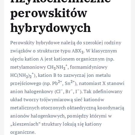
perowskitów
hybrydowych
Perowskity hybrydowe należą do szerokiej rodziny
związków o strukturze typu ABX
. W klasycznym
3
ujęciu kation A jest kationem organicznym (np.
+
metylamoniowy CH
NH
, formamidyniowy
3
3
+
HC(NH
)
), kation B to zazwyczaj jon metalu
2
2
2+
2+
przejściowego (np. Pb
, Sn
), natomiast X stanowi
–
–
–
anion halogenkowy (Cl
, Br
, I
). Tak zdefiniowany
układ tworzy trójwymiarową sieć kationów
metalicznych otoczonych oktaedryczną koordynacją
anionów halogenkowych, pomiędzy którymi w
„kieszeniach” struktury lokują się kationy
organiczne.