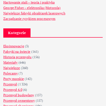
Hartowanie stali – teoria i praktyka
George Fisher – elektronika (Motorola)
Największe fabryki obrabiarek laserowych
Zarządzanie ryzykiem procesowym
Kategorie
Ekoinnowacje
(3)
Fabryki na świecie
(161)
Historia przemysłu
(156)
Materiały
(646)
Największe
(260)
Polecamy
(7)
Porty morskie
(142)
Przemysł
(1 324)
Przemysł 4.0
(6)
Przemysł budowlany
(157)
Przemysł cementowy
(157)
Przemysł chemiczny
(196)