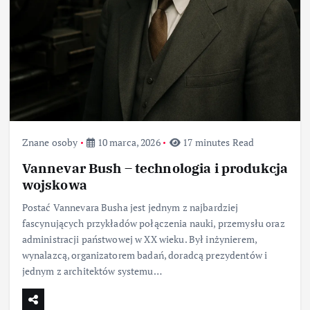
Znane osoby
10 marca, 2026
17 minutes Read
Vannevar Bush – technologia i produkcja
wojskowa
Postać Vannevara Busha jest jednym z najbardziej
fascynujących przykładów połączenia nauki, przemysłu oraz
administracji państwowej w XX wieku. Był inżynierem,
wynalazcą, organizatorem badań, doradcą prezydentów i
jednym z architektów systemu…