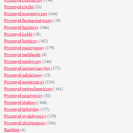
Przemysł ciężki
(35)
Przemysł energetyczny
(166)
Przemysł farmaceutyczny
(19)
Przemysł hutniczy
(166)
Przemysł Lekki
(18)
Przemysł lotniczy
(167)
Przemysł maszynowy
(179)
Przemysł meblarski
(4)
Przemysł medyczny
(146)
Przemysł motoryzacyjny
(177)
Przemysł odzieżowy
(13)
Przemysł papierniczy
(154)
Przemysł petrochemiczny
(161)
Przemysł spożywczy
(35)
Przemysł stalowy
(164)
Przemysł tekstylny
(177)
Przemysł wydobywczy
(159)
Przemysł zbrojeniowy
(156)
Ranking
(4)