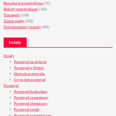
Rewolucja przemysłowa
(15)
Roboty przemysłowe
(163)
Transport
(118)
Znane osoby
(252)
Zrównoważony rozwój
(101)
Działy
Działy
Przemysł na świecie
Przemysł w Polsce
Historia przemysłu
Czym jest przemysł
Przemysł
Przemysł budowlany
Przemysł cementowy
Przemysł chemiczny
Przemysł ciężki
Przemysł energetyczny