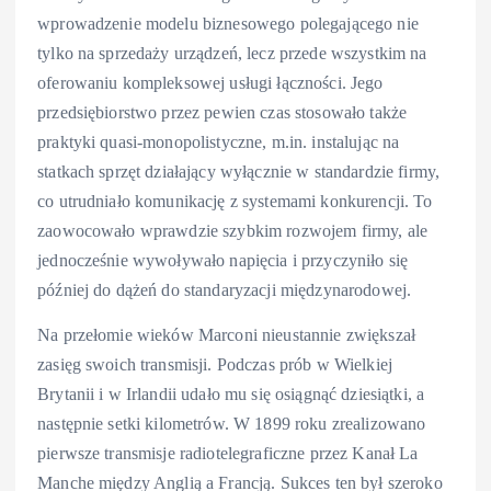
wprowadzenie modelu biznesowego polegającego nie
tylko na sprzedaży urządzeń, lecz przede wszystkim na
oferowaniu kompleksowej usługi łączności. Jego
przedsiębiorstwo przez pewien czas stosowało także
praktyki quasi-monopolistyczne, m.in. instalując na
statkach sprzęt działający wyłącznie w standardzie firmy,
co utrudniało komunikację z systemami konkurencji. To
zaowocowało wprawdzie szybkim rozwojem firmy, ale
jednocześnie wywoływało napięcia i przyczyniło się
później do dążeń do standaryzacji międzynarodowej.
Na przełomie wieków Marconi nieustannie zwiększał
zasięg swoich transmisji. Podczas prób w Wielkiej
Brytanii i w Irlandii udało mu się osiągnąć dziesiątki, a
następnie setki kilometrów. W 1899 roku zrealizowano
pierwsze transmisje radiotelegraficzne przez Kanał La
Manche między Anglią a Francją. Sukces ten był szeroko