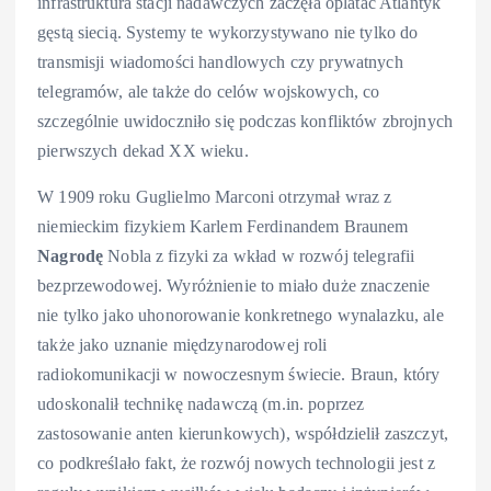
infrastruktura stacji nadawczych zaczęła oplatać Atlantyk
gęstą siecią. Systemy te wykorzystywano nie tylko do
transmisji wiadomości handlowych czy prywatnych
telegramów, ale także do celów wojskowych, co
szczególnie uwidoczniło się podczas konfliktów zbrojnych
pierwszych dekad XX wieku.
W 1909 roku Guglielmo Marconi otrzymał wraz z
niemieckim fizykiem Karlem Ferdinandem Braunem
Nagrodę
Nobla z fizyki za wkład w rozwój telegrafii
bezprzewodowej. Wyróżnienie to miało duże znaczenie
nie tylko jako uhonorowanie konkretnego wynalazku, ale
także jako uznanie międzynarodowej roli
radiokomunikacji w nowoczesnym świecie. Braun, który
udoskonalił technikę nadawczą (m.in. poprzez
zastosowanie anten kierunkowych), współdzielił zaszczyt,
co podkreślało fakt, że rozwój nowych technologii jest z