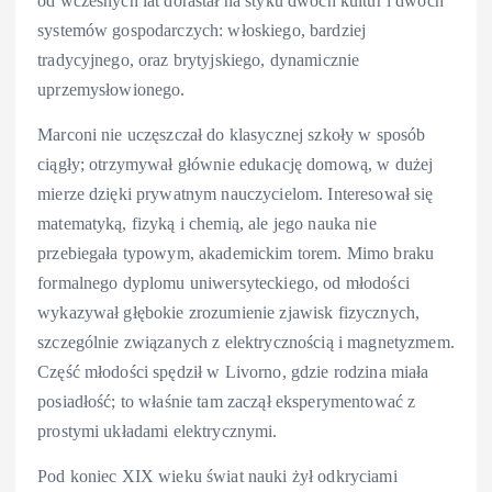
od wczesnych lat dorastał na styku dwóch kultur i dwóch
systemów gospodarczych: włoskiego, bardziej
tradycyjnego, oraz brytyjskiego, dynamicznie
uprzemysłowionego.
Marconi nie uczęszczał do klasycznej szkoły w sposób
ciągły; otrzymywał głównie edukację domową, w dużej
mierze dzięki prywatnym nauczycielom. Interesował się
matematyką, fizyką i chemią, ale jego nauka nie
przebiegała typowym, akademickim torem. Mimo braku
formalnego dyplomu uniwersyteckiego, od młodości
wykazywał głębokie zrozumienie zjawisk fizycznych,
szczególnie związanych z elektrycznością i magnetyzmem.
Część młodości spędził w Livorno, gdzie rodzina miała
posiadłość; to właśnie tam zaczął eksperymentować z
prostymi układami elektrycznymi.
Pod koniec XIX wieku świat nauki żył odkryciami