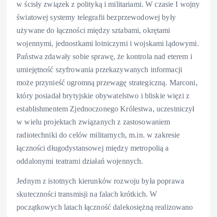
w ścisły związek z polityką i militariami. W czasie I wojny
światowej systemy telegrafii bezprzewodowej były
używane do łączności między sztabami, okrętami
wojennymi, jednostkami lotniczymi i wojskami lądowymi.
Państwa zdawały sobie sprawę, że kontrola nad eterem i
umiejętność szyfrowania przekazywanych informacji
może przynieść ogromną przewagę strategiczną. Marconi,
który posiadał brytyjskie obywatelstwo i bliskie więzi z
establishmentem Zjednoczonego Królestwa, uczestniczył
w wielu projektach związanych z zastosowaniem
radiotechniki do celów militarnych, m.in. w zakresie
łączności długodystansowej między metropolią a
oddalonymi teatrami działań wojennych.
Jednym z istotnych kierunków rozwoju była poprawa
skuteczności transmisji na falach krótkich. W
początkowych latach łączność dalekosiężną realizowano