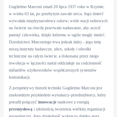
Guglielmo Marconi zmarł 20 lipca 1937 roku w Rzymie,
w wieku 63 lat, po przebytym zawale serca. Jego śmierć
wywołała międzynarodowy odzew; wiele stacji radiowych
na świecie na chwilę przerwało nadawanie, aby uczcić
pamięć człowieka, dzięki któremu w ogóle mogły istnieć.
Dziedzictwo Marconiego trwa jednak dalej – jego imię
noszą instytuty badawcze, ulice, szkoły i ośrodki
techniczne na całym świecie, a dokonana przez niego
rewolucja w łączności nadal oddziałuje na codzienność
miliardów użytkowników współczesnych systemów
komunikacji.
Z perspektywy historii techniki Guglielmo Marconi jest
znakomitym przykładem wynalazcy‑przedsiębiorcy, który
potrafił połączyć
innowacje
naukowe z energią
przemysłową
i zdolnością tworzenia wielkiej organizacji
gospodarczej. Jego działalność wykracza daleko poza