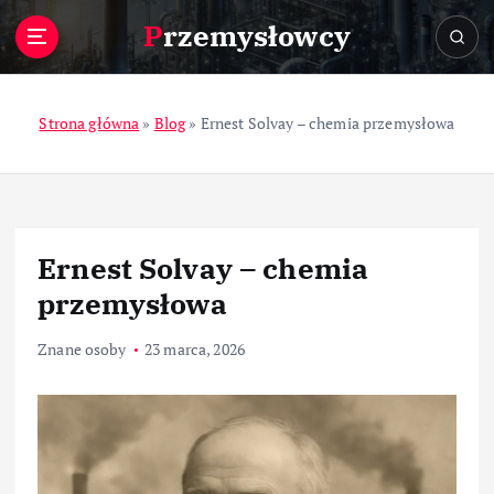
S
Przemysłowcy
k
i
p
t
Strona główna
»
Blog
»
Ernest Solvay – chemia przemysłowa
o
c
o
n
t
Ernest Solvay – chemia
e
n
przemysłowa
t
Znane osoby
23 marca, 2026