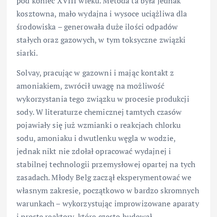
pod koniec XVIII wieku. Metoda ta była jednak
kosztowna, mało wydajna i wysoce uciążliwa dla
środowiska – generowała duże ilości odpadów
stałych oraz gazowych, w tym toksyczne związki
siarki.
Solvay, pracując w gazowni i mając kontakt z
amoniakiem, zwrócił uwagę na możliwość
wykorzystania tego związku w procesie produkcji
sody. W literaturze chemicznej tamtych czasów
pojawiały się już wzmianki o reakcjach chlorku
sodu, amoniaku i dwutlenku węgla w wodzie,
jednak nikt nie zdołał opracować wydajnej i
stabilnej technologii przemysłowej opartej na tych
zasadach. Młody Belg zaczął eksperymentować we
własnym zakresie, początkowo w bardzo skromnych
warunkach – wykorzystując improwizowane aparaty
i proste reaktory, które często budował