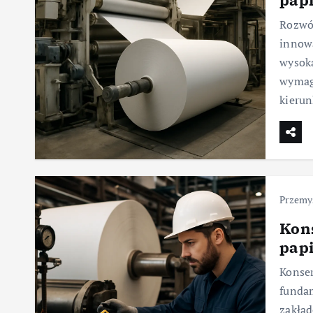
Rozwój
innowa
wysoką
wymag
kieru
Przemys
Kon
pap
Konser
fundam
zakład