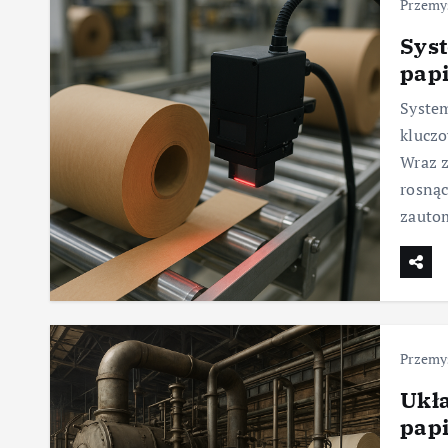
Przemys
Syst
papi
System
klucz
Wraz z
rosnąc
zauto
Przemys
Ukł
pap