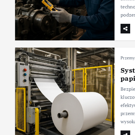
techno
podze
Przemys
Sys
pap
Bezpie
kluczo
efekty
przemy
wysoka