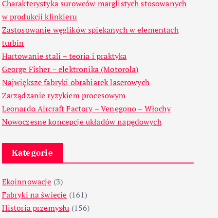
Charakterystyka surowców marglistych stosowanych
w produkcji klinkieru
Zastosowanie węglików spiekanych w elementach
turbin
Hartowanie stali – teoria i praktyka
George Fisher – elektronika (Motorola)
Największe fabryki obrabiarek laserowych
Zarządzanie ryzykiem procesowym
Leonardo Aircraft Factory – Venegono – Włochy
Nowoczesne koncepcje układów napędowych
Kategorie
Ekoinnowacje
(3)
Fabryki na świecie
(161)
Historia przemysłu
(156)