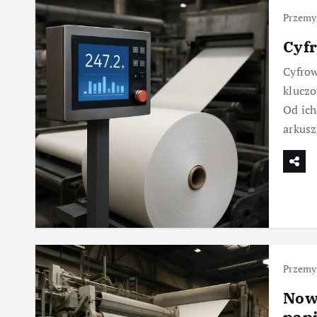
Przemys
Cyf
Cyfrow
klucz
Od ich
arkusz
Przemys
Now
pap