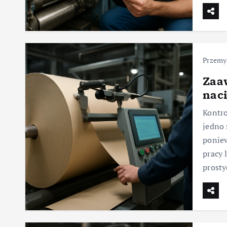
Przemys
Zaa
nac
Kontro
jedno 
poniew
pracy 
prost