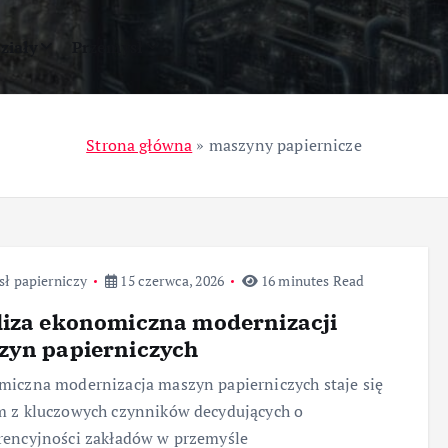
ziały
Przemysł
Strona główna
»
maszyny papiernicze
ł papierniczy
15 czerwca, 2026
16 minutes Read
liza ekonomiczna modernizacji
zyn papierniczych
iczna modernizacja maszyn papierniczych staje się
m z kluczowych czynników decydujących o
rencyjności zakładów w przemyśle