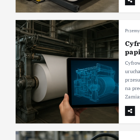
Przemys
Cyf
pap
Cyfrow
urucha
przesu
na pre
Zamias