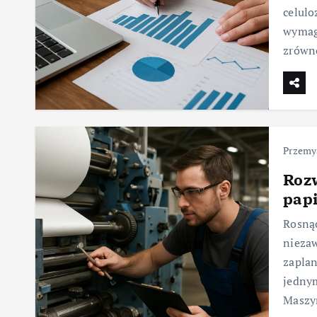
celulo
wymaga
zrówno
Przemys
Roz
pap
Rosnąc
niezaw
zaplan
jednym
Maszyn