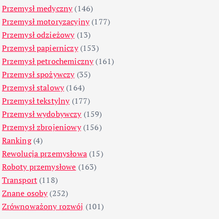
Przemysł medyczny
(146)
Przemysł motoryzacyjny
(177)
Przemysł odzieżowy
(13)
Przemysł papierniczy
(153)
Przemysł petrochemiczny
(161)
Przemysł spożywczy
(35)
Przemysł stalowy
(164)
Przemysł tekstylny
(177)
Przemysł wydobywczy
(159)
Przemysł zbrojeniowy
(156)
Ranking
(4)
Rewolucja przemysłowa
(15)
Roboty przemysłowe
(163)
Transport
(118)
Znane osoby
(252)
Zrównoważony rozwój
(101)