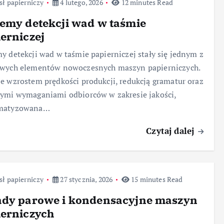
ł papierniczy
4 lutego, 2026
12 minutes Read
emy detekcji wad w taśmie
erniczej
y detekcji wad w taśmie papierniczej stały się jednym z
owych elementów nowoczesnych maszyn papierniczych.
e wzrostem prędkości produkcji, redukcją gramatur oraz
ymi wymaganiami odbiorców w zakresie jakości,
matyzowana…
Czytaj dalej
ł papierniczy
27 stycznia, 2026
15 minutes Read
ady parowe i kondensacyjne maszyn
ierniczych