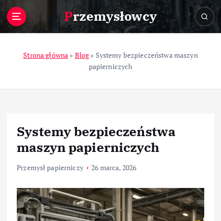
S
Przemysłowcy
k
i
p
t
Strona główna
»
Blog
»
Systemy bezpieczeństwa maszyn
o
papierniczych
c
o
n
t
e
Systemy bezpieczeństwa
n
t
maszyn papierniczych
Przemysł papierniczy
26 marca, 2026