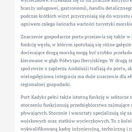
wycieczkowe. Przekłada się to na znaczne korzyści 
branży usługowej, gastronomii, handlu detalicznego 
podczas krótkich wizyt przyczyniają się do wzrostu
ogniwem całego łańcucha wartości turystyki morskie
Znaczenie gospodarcze portu przejawia się także w j
funkcję węzła, w którym spotykają się różne gałęzie
docierające drogą morską mogą być szybko przeład
kierowane w głąb Półwyspu Iberyjskiego. W drugą s
spożywcze z zaplecza Andaluzji trafiają do portu, 
wielogałęziowa integracja ma duże znaczenie dla e
regionalnej gospodarki.
Port Kadyks pełni także istotną funkcję w sektorze
otoczeniu funkcjonują przedsiębiorstwa zajmujące
pływających. Stocznie i warsztaty specjalizują się 
wojskowych oraz statków wycieczkowych. To z kole
wykwalifikowaną kadrę inżynieryjną, techniczną i r