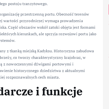
łego postoju tranzytowego.
rganizację przestrzenną portu. Obecność terenów
ej wartości przyrodniczej wymaga prowadzenia
ka. Część obszarów wokół zatoki objęta jest formami
ektórych kierunkach, ale sprzyja rozwojowi portu jako
ystemów.
zany z tkanką miejską Kadyksu. Historyczna zabudowa
rzeży, co tworzy charakterystyczny krajobraz, w
adują z nowoczesnymi dźwigami portowymi i
ienie historycznego dziedzictwa z aktualnymi
iej rozpoznawalnych cech miasta.
arcze i funkcje