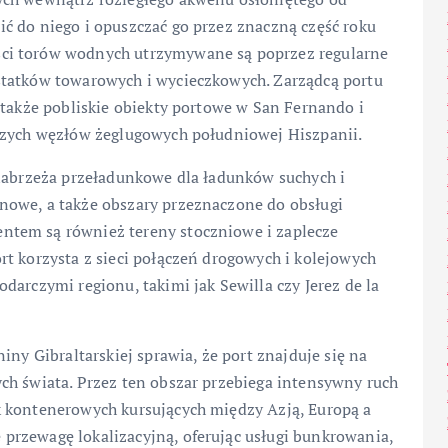
ć do niego i opuszczać go przez znaczną część roku
ci torów wodnych utrzymywane są poprzez regularne
statków towarowych i wycieczkowych. Zarządcą portu
 także pobliskie obiekty portowe w San Fernando i
szych węzłów żeglugowych południowej Hiszpanii.
 nabrzeża przeładunkowe dla ładunków suchych i
nowe, a także obszary przeznaczone do obsługi
tem są również tereny stoczniowe i zaplecze
t korzysta z sieci połączeń drogowych i kolejowych
darczymi regionu, takimi jak Sewilla czy Jerez de la
iny Gibraltarskiej sprawia, że port znajduje się na
ch świata. Przez ten obszar przebiega intensywny ruch
k kontenerowych kursujących między Azją, Europą a
rzewagę lokalizacyjną, oferując usługi bunkrowania,