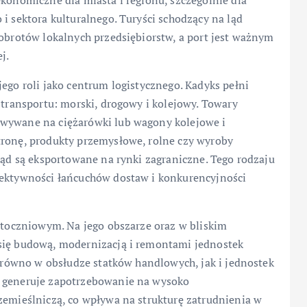
ekonomiczne dla miasta i regionu, szczególnie dla
i sektora kulturalnego. Turyści schodzący na ląd
 obrotów lokalnych przedsiębiorstw, a port jest ważnym
j.
ego roli jako centrum logistycznego. Kadyks pełni
 transportu: morski, drogowy i kolejowy. Towary
owywane na ciężarówki lub wagony kolejowe i
tronę, produkty przemysłowe, rolne czy wyroby
skąd są eksportowane na rynki zagraniczne. Tego rodzaju
fektywności łańcuchów dostaw i konkurencyjności
 stoczniowym. Na jego obszarze oraz w bliskim
 się budową, modernizacją i remontami jednostek
zarówno w obsłudze statków handlowych, jak i jednostek
i generuje zapotrzebowanie na wysoko
zemieślniczą, co wpływa na strukturę zatrudnienia w