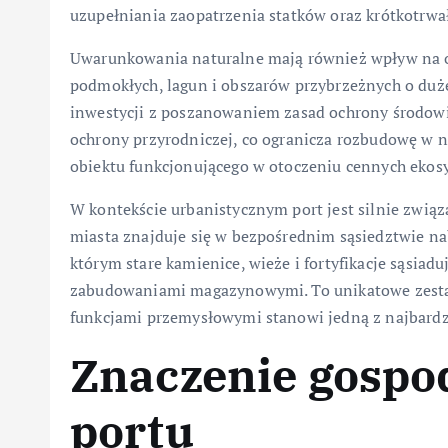
uzupełniania zaopatrzenia statków oraz krótkotrwa
Uwarunkowania naturalne mają również wpływ na o
podmokłych, lagun i obszarów przybrzeżnych o duż
inwestycji z poszanowaniem zasad ochrony środowis
ochrony przyrodniczej, co ogranicza rozbudowę w ni
obiektu funkcjonującego w otoczeniu cennych ekos
W kontekście urbanistycznym port jest silnie zwią
miasta znajduje się w bezpośrednim sąsiedztwie nab
którym stare kamienice, wieże i fortyfikacje sąsi
zabudowaniami magazynowymi. To unikatowe zestaw
funkcjami przemysłowymi stanowi jedną z najbardz
Znaczenie gospod
portu