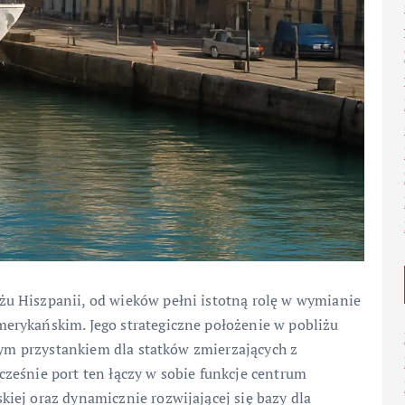
u Hiszpanii, od wieków pełni istotną rolę w wymianie
erykańskim. Jego strategiczne położenie w pobliżu
lnym przystankiem dla statków zmierzających z
ześnie port ten łączy w sobie funkcje centrum
iej oraz dynamicznie rozwijającej się bazy dla