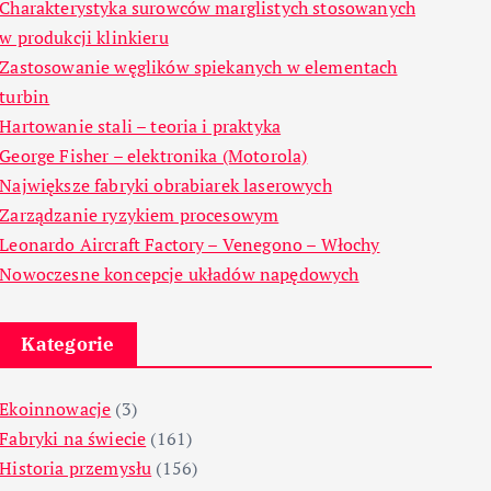
Charakterystyka surowców marglistych stosowanych
w produkcji klinkieru
Zastosowanie węglików spiekanych w elementach
turbin
Hartowanie stali – teoria i praktyka
George Fisher – elektronika (Motorola)
Największe fabryki obrabiarek laserowych
Zarządzanie ryzykiem procesowym
Leonardo Aircraft Factory – Venegono – Włochy
Nowoczesne koncepcje układów napędowych
Kategorie
Ekoinnowacje
(3)
Fabryki na świecie
(161)
Historia przemysłu
(156)