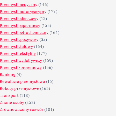
Przemysł medyczny
(146)
Przemysł motoryzacyjny
(177)
Przemysł odzieżowy
(13)
Przemysł papierniczy
(153)
Przemysł petrochemiczny
(161)
Przemysł spożywczy
(35)
Przemysł stalowy
(164)
Przemysł tekstylny
(177)
Przemysł wydobywczy
(159)
Przemysł zbrojeniowy
(156)
Ranking
(4)
Rewolucja przemysłowa
(15)
Roboty przemysłowe
(163)
Transport
(118)
Znane osoby
(252)
Zrównoważony rozwój
(101)