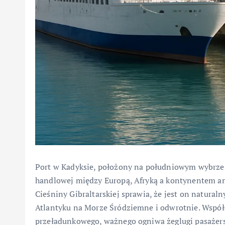
Port w Kadyksie, położony na południowym wybrzeż
handlowej między Europą, Afryką a kontynentem am
Cieśniny Gibraltarskiej sprawia, że jest on natura
Atlantyku na Morze Śródziemne i odwrotnie. Współc
przeładunkowego, ważnego ogniwa żeglugi pasażersk