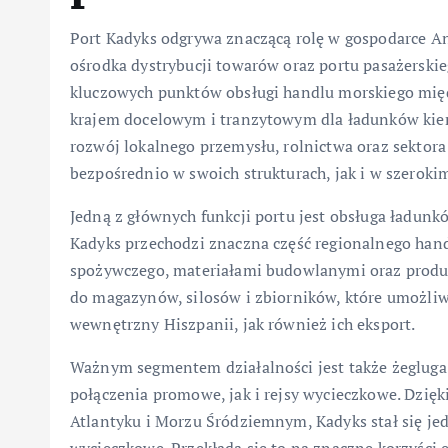
Port Kadyks odgrywa znaczącą rolę w gospodarce And
ośrodka dystrybucji towarów oraz portu pasażerskieg
kluczowych punktów obsługi handlu morskiego międ
krajem docelowym i tranzytowym dla ładunków kier
rozwój lokalnego przemysłu, rolnictwa oraz sektora
bezpośrednio w swoich strukturach, jak i w szerok
Jedną z głównych funkcji portu jest obsługa ładunk
Kadyks przechodzi znaczna część regionalnego han
spożywczego, materiałami budowlanymi oraz produ
do magazynów, silosów i zbiorników, które umożliw
wewnętrzny Hiszpanii, jak również ich eksport.
Ważnym segmentem działalności jest także żegluga 
połączenia promowe, jak i rejsy wycieczkowe. Dzięk
Atlantyku i Morzu Śródziemnym, Kadyks stał się je