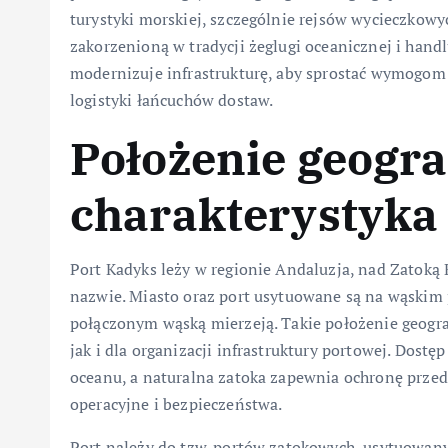
turystyki morskiej, szczególnie rejsów wycieczkowyc
zakorzenioną w tradycji żeglugi oceanicznej i han
modernizuje infrastrukturę, aby sprostać wymogom g
logistyki łańcuchów dostaw.
Położenie geogra
charakterystyka
Port Kadyks leży w regionie Andaluzja, nad Zatoką 
nazwie. Miasto oraz port usytuowane są na wąskim
połączonym wąską mierzeją. Takie położenie geogra
jak i dla organizacji infrastruktury portowej. Dostę
oceanu, a naturalna zatoka zapewnia ochronę prze
operacyjne i bezpieczeństwa.
Port należy do tzw. portów zatokowych, usytuowan