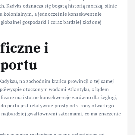
h. Kadyks odznacza się bogatą historią morską, silnie
dlu kolonialnym, a jednocześnie konsekwentnie
lobalnej gospodarki i coraz bardziej złożonej
ficzne i
 portu
Kadyksu, na zachodnim krańcu prowincji o tej samej
 półwyspie otoczonym wodami Atlantyku, z lądem
ficzne ma istotne konsekwencje zarówno dla żeglugi,
p do portu jest relatywnie prosty od strony otwartego
d najbardziej gwałtownymi sztormami, co ma znaczenie
ych wewnątrz rozległego akwenu osłoniętego od