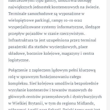
nabrzeżowymi typu gantry, umożliwia obsługę
największych jednostek kontenerowych na świecie.
Terminale samochodowe są wyposażone w
wielopiętrowe parkingi, rampy ro-ro oraz
wyspecjalizowane systemy informatyczne, śledzące
przepływ pojazdów w czasie rzeczywistym.
Infrastruktura ta jest uzupełniona przez terminal
pasażerski dla statków wycieczkowych, place
składowe, bocznice kolejowe, magazyny i centra
logistyczne.
Połączenie z zapleczem lądowym pełni kluczową
rolę w sprawnym funkcjonowaniu całego
kompleksu. Sieć kolejowa umożliwia bezpośrednie
wysyłanie kontenerów i towarów masowych do
głównych centrów przemysłowych i dystrybucyjnych
w Wielkiej Brytanii, w tym do regionu Midlands,
północnej Anglii oraz Szkocji. Dzięki temu port jest