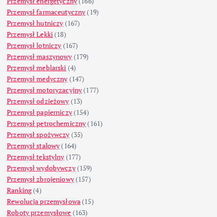
Przemysł energetyczny
(166)
Przemysł farmaceutyczny
(19)
Przemysł hutniczy
(167)
Przemysł Lekki
(18)
Przemysł lotniczy
(167)
Przemysł maszynowy
(179)
Przemysł meblarski
(4)
Przemysł medyczny
(147)
Przemysł motoryzacyjny
(177)
Przemysł odzieżowy
(13)
Przemysł papierniczy
(154)
Przemysł petrochemiczny
(161)
Przemysł spożywczy
(35)
Przemysł stalowy
(164)
Przemysł tekstylny
(177)
Przemysł wydobywczy
(159)
Przemysł zbrojeniowy
(157)
Ranking
(4)
Rewolucja przemysłowa
(15)
Roboty przemysłowe
(163)