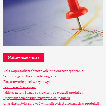
Najnowsze wpisy
Rola wojsk radiotechnicznych w nowoczesnej obronie
Technologie optyczne w tomografii
Zastosowanie pieców szybowych
Port Bar – Czarnogóra
Jakie są zalety i wady całkowitej robotyzacji produkcji
Optymalizacja obsługi magazynowej papieru
Charakterystyka surowców marglistych stosowanych w produkcji