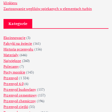
klinkieru
Zastosowanie węglików spiekanych w elementach turbin
Kategorie
Ekoinnowacje
(3)
Fabryki na świecie
(161)
Historia przemysłu
(156)
Materiały
(646)
Największe
(260)
Polecamy
(7)
Porty morskie
(143)
Przemysł
(1 324)
Przemysł 4.0
(6)
Przemysł budowlany
(157)
Przemysł cementowy
(157)
Przemysł chemiczny
(196)
Przemysł ciężki
(35)