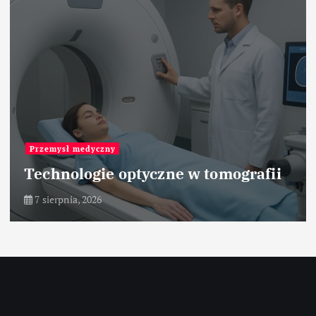
Przemysł hutniczy
grafii
Zastosowanie pieców szybow
7 sierpnia, 2026