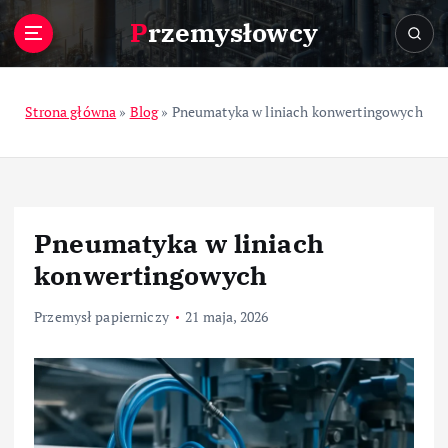
S
Przemysłowcy
k
i
p
t
Strona główna
»
Blog
»
Pneumatyka w liniach konwertingowych
o
c
o
n
t
Pneumatyka w liniach
e
n
konwertingowych
t
Przemysł papierniczy
21 maja, 2026