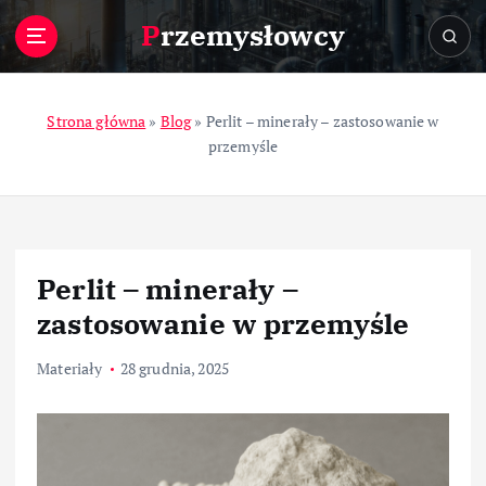
S
Przemysłowcy
k
i
p
t
Strona główna
»
Blog
»
Perlit – minerały – zastosowanie w
o
przemyśle
c
o
n
t
e
Perlit – minerały –
n
t
zastosowanie w przemyśle
Materiały
28 grudnia, 2025