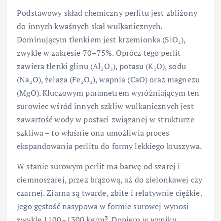
Podstawowy skład chemiczny perlitu jest zbliżony
do innych kwaśnych skał wulkanicznych.
Dominującym tlenkiem jest krzemionka (SiO₂),
zwykle w zakresie 70–75%. Oprócz tego perlit
zawiera tlenki glinu (Al₂O₃), potasu (K₂O), sodu
(Na₂O), żelaza (Fe₂O₃), wapnia (CaO) oraz magnezu
(MgO). Kluczowym parametrem wyróżniającym ten
surowiec wśród innych szkliw wulkanicznych jest
zawartość wody w postaci związanej w strukturze
szkliwa – to właśnie ona umożliwia proces
ekspandowania perlitu do formy lekkiego kruszywa.
W stanie surowym perlit ma barwę od szarej i
ciemnoszarej, przez brązową, aż do zielonkawej czy
czarnej. Ziarna są twarde, zbite i relatywnie ciężkie.
Jego gęstość nasypowa w formie surowej wynosi
zwykle 1100–1300 kg/m³. Dopiero w wyniku