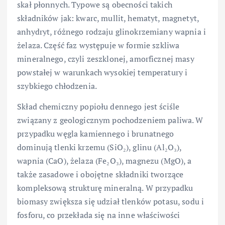
skał płonnych. Typowe są obecności takich
składników jak: kwarc, mullit, hematyt, magnetyt,
anhydryt, różnego rodzaju glinokrzemiany wapnia i
żelaza. Część faz występuje w formie szkliwa
mineralnego, czyli zeszklonej, amorficznej masy
powstałej w warunkach wysokiej temperatury i
szybkiego chłodzenia.
Skład chemiczny popiołu dennego jest ściśle
związany z geologicznym pochodzeniem paliwa. W
przypadku węgla kamiennego i brunatnego
dominują tlenki krzemu (SiO₂), glinu (Al₂O₃),
wapnia (CaO), żelaza (Fe₂O₃), magnezu (MgO), a
także zasadowe i obojętne składniki tworzące
kompleksową strukturę mineralną. W przypadku
biomasy zwiększa się udział tlenków potasu, sodu i
fosforu, co przekłada się na inne właściwości