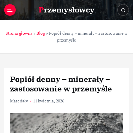
S
Przemysłowcy
k
i
p
t
Strona główna
»
Blog
»
Popiół denny – minerały – zastosowanie w
o
przemyśle
c
o
n
t
e
Popiół denny – minerały –
n
t
zastosowanie w przemyśle
Materiały
11 kwietnia, 2026