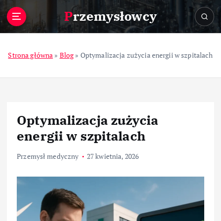
S
Przemysłowcy
k
i
p
t
Strona główna
»
Blog
»
Optymalizacja zużycia energii w szpitalach
o
c
o
n
t
Optymalizacja zużycia
e
n
energii w szpitalach
t
Przemysł medyczny
27 kwietnia, 2026