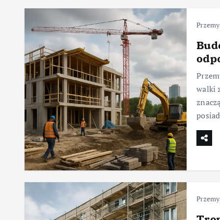
Przemy
Bud
odp
Przemy
walki 
znaczą
posiad
Przemy
Tre