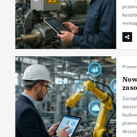
przewa
kosztó
wymag
Przemy
Nowo
zas
Zarzą
maszy
budowa
planow
decyzj