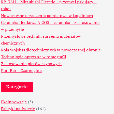
RP-3AH – Mitsubishi Electric – przemysł pakujący –
robot
Nowoczesne urządzenia pomiarowe w kopalniach
Ceramika tlenkowa Al2O3 – ceramika – zastosowanie
w przemyśle
Przemysłowe techniki suszenia materiałów
chemicznych
Rola wojsk radiotechnicznych w nowoczesnej obronie
Technologie optyczne w tomografii
Zastosowanie pieców szybowych
Port Bar – Czarnogóra
Kategorie
Ekoinnowacje
(3)
Fabryki na świecie
(161)