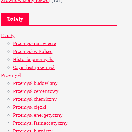
Zrównoważony rozwój
(101)
Działy
Działy
Przemysł na świecie
Przemysł w Polsce
Historia przemysłu
Czym jest przemysł
Przemysł
Przemysł budowlany
Przemysł cementowy
Przemysł chemiczny
Przemysł ciężki
Przemysł energetyczny
Przemysł farmaceutyczny
Przemysł hutniczy