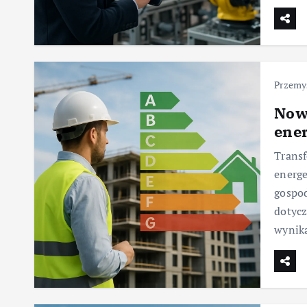
Przemy
Nowe
ene
Transf
energe
gospod
dotycz
wynika