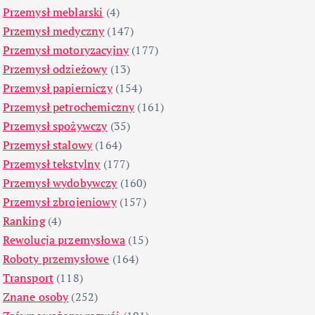
Przemysł meblarski
(4)
Przemysł medyczny
(147)
Przemysł motoryzacyjny
(177)
Przemysł odzieżowy
(13)
Przemysł papierniczy
(154)
Przemysł petrochemiczny
(161)
Przemysł spożywczy
(35)
Przemysł stalowy
(164)
Przemysł tekstylny
(177)
Przemysł wydobywczy
(160)
Przemysł zbrojeniowy
(157)
Ranking
(4)
Rewolucja przemysłowa
(15)
Roboty przemysłowe
(164)
Transport
(118)
Znane osoby
(252)