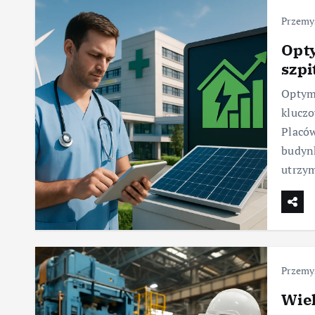
Przemy
Opty
szpi
Optyma
klucz
Placów
budynk
utrzy
Przemy
Wie