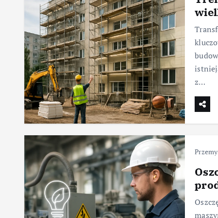
wie
Transf
klucz
budowl
istnie
z…
Przemy
Oszc
prod
Oszczę
maszy