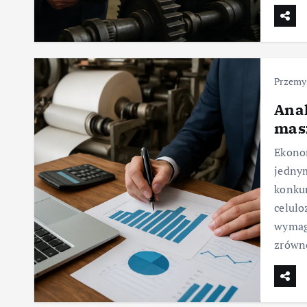
Przemys
Ana
mas
Ekonom
jedny
konku
celulo
wymaga
zrówno