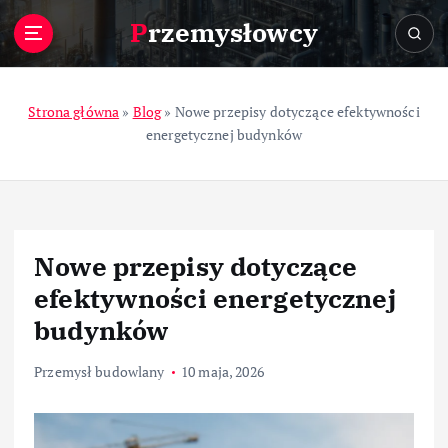
S
Przemysłowcy
k
i
p
t
Strona główna
»
Blog
»
Nowe przepisy dotyczące efektywności
o
energetycznej budynków
c
o
n
t
e
Nowe przepisy dotyczące
n
t
efektywności energetycznej
budynków
Przemysł budowlany
10 maja, 2026