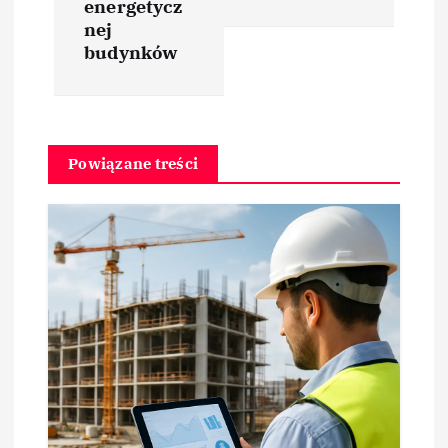
i
energetycz
nej
budynków
g
a
c
Powiązane treści
j
a
w
p
i