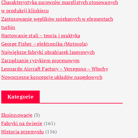
Charakterystyka surowców marglistych stosowanych
w produkcji klinkieru
Zastosowanie węglików spiekanych w elementach
turbin
Hartowanie stali – teoria i praktyka
George Fisher – elektronika (Motorola)
Największe fabryki obrabiarek laserowych
Zarządzanie ryzykiem procesowym
Leonardo Aircraft Factory – Venegono – Włochy
Nowoczesne koncepcje układów napędowych
Kategorie
Ekoinnowacje
(3)
Fabryki na świecie
(161)
Historia przemysłu
(156)