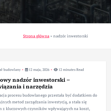
ziały
Przemysł
Strona główna
»
nadzór inwestorski
sł budowlany
12 maja, 2026
12 minutes Read
owy nadzór inwestorski –
iązania i narzędzia
acja procesu budowlanego przestała być dodatkiem do
yjnych metod zarządzania inwestycją, a stała się
 z kluczowych czynników wpływających na koszt,