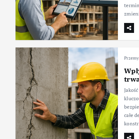
termin
zmien
Przemy
Wpł
trwa
Jakoś
kluczo
bezpie
całe d
konstr