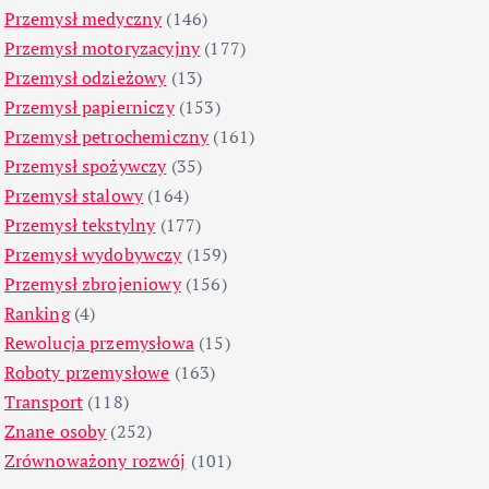
Przemysł medyczny
(146)
Przemysł motoryzacyjny
(177)
Przemysł odzieżowy
(13)
Przemysł papierniczy
(153)
Przemysł petrochemiczny
(161)
Przemysł spożywczy
(35)
Przemysł stalowy
(164)
Przemysł tekstylny
(177)
Przemysł wydobywczy
(159)
Przemysł zbrojeniowy
(156)
Ranking
(4)
Rewolucja przemysłowa
(15)
Roboty przemysłowe
(163)
Transport
(118)
Znane osoby
(252)
Zrównoważony rozwój
(101)