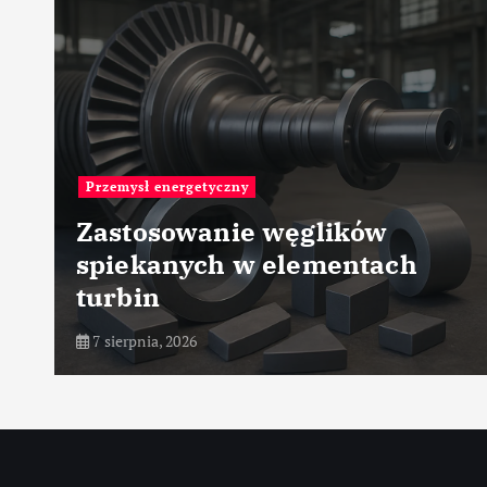
Przemysł stalowy
Hartowanie stali – teoria i
praktyka
7 sierpnia, 2026