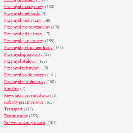
Przemysł maszynowy
(180)
Przemysł meblarski
(4)
Przemysł medyczny
(148)
Przemysł motoryzacyjny
(178)
Przemysł odzieżowy
(13)
Przemysł papierniczy
(155)
Przemysł petrochemiczny
(162)
Przemysł spożywczy
(35)
Przemysł stalowy
(165)
Przemysł tekstylny
(178)
Przemysł wydobywczy
(161)
Przemysł zbrojeniowy
(158)
Ranking
(4)
Rewolucja przemysłowa
(15)
Roboty przemysłowe
(165)
Transport
(118)
Znane osoby
(253)
Zrównoważony rozwój
(101)