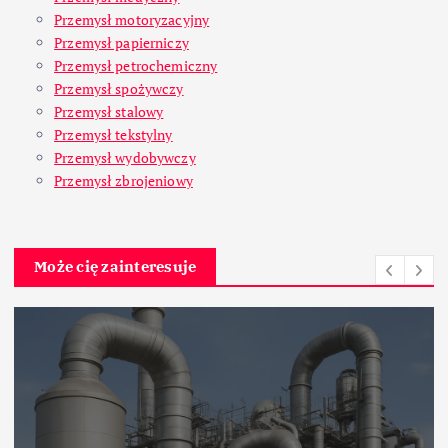
Przemysł motoryzacyjny
Przemysł papierniczy
Przemysł petrochemiczny
Przemysł spożywczy
Przemysł stalowy
Przemysł tekstylny
Przemysł wydobywczy
Przemysł zbrojeniowy
Może cię zainteresuje