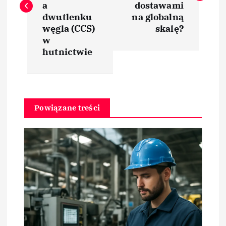
a
dostawami
i
dwutlenku
na globalną
węgla (CCS)
skalę?
w
g
hutnictwie
a
c
Powiązane treści
j
a
w
p
i