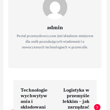
admin
Portal przemyslowcy.com jest idealnym miejscem
dla osób poszukujących wiadomości o
nowoczesnych technologiach w przemyśle.
N
Technologie
Logistyka w
a
wychwytyw
przemyśle
ania i
lekkim – jak
w
składowani
zarządzać