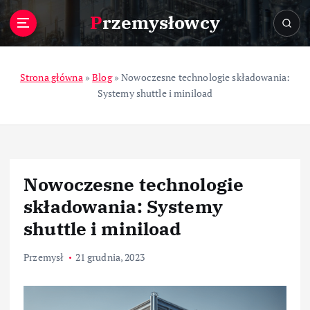
S
Przemysłowcy
k
i
p
t
Strona główna
»
Blog
»
Nowoczesne technologie składowania:
o
Systemy shuttle i miniload
c
o
n
t
e
Nowoczesne technologie
n
t
składowania: Systemy
shuttle i miniload
Przemysł
21 grudnia, 2023