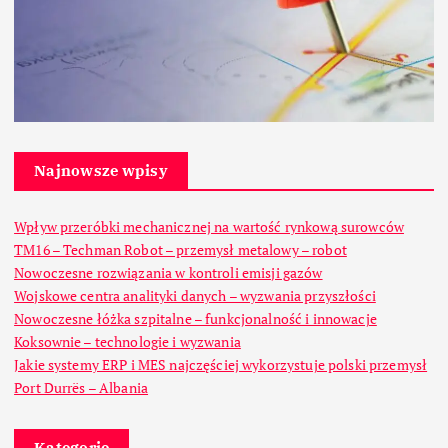
Najnowsze wpisy
Wpływ przeróbki mechanicznej na wartość rynkową surowców
TM16 – Techman Robot – przemysł metalowy – robot
Nowoczesne rozwiązania w kontroli emisji gazów
Wojskowe centra analityki danych – wyzwania przyszłości
Nowoczesne łóżka szpitalne – funkcjonalność i innowacje
Koksownie – technologie i wyzwania
Jakie systemy ERP i MES najczęściej wykorzystuje polski przemysł
Port Durrës – Albania
Kategorie