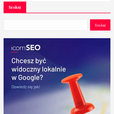
Szukaj
Szukaj