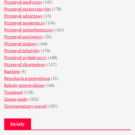
Przemysł medyczny
(147)
Przemysł motoryzacyjny
(178)
Przemysł odzieżowy
(13)
Przemysł papierniczy
(154)
Przemysł petrochemiczny
(161)
Przemysł spożywczy
(35)
Przemysł stalowy
(164)
Przemysł tekstylny
(178)
Przemysł wydobywczy
(160)
Przemysł zbrojeniowy
(157)
Ranking
(4)
Rewolucja przemysłowa
(15)
Roboty przemysłowe
(164)
Transport
(118)
Znane osoby
(252)
Zrównoważony rozwój
(101)
Działy