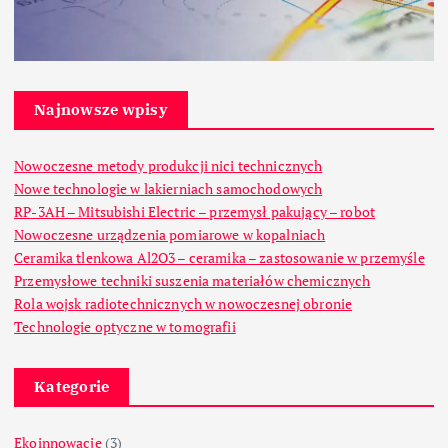
Najnowsze wpisy
Nowoczesne metody produkcji nici technicznych
Nowe technologie w lakierniach samochodowych
RP-3AH – Mitsubishi Electric – przemysł pakujący – robot
Nowoczesne urządzenia pomiarowe w kopalniach
Ceramika tlenkowa Al2O3 – ceramika – zastosowanie w przemyśle
Przemysłowe techniki suszenia materiałów chemicznych
Rola wojsk radiotechnicznych w nowoczesnej obronie
Technologie optyczne w tomografii
Kategorie
Ekoinnowacje
(3)