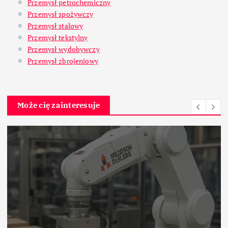
Przemysł petrochemiczny
Przemysł spożywczy
Przemysł stalowy
Przemysł tekstylny
Przemysł wydobywczy
Przemysł zbrojeniowy
Może cię zainteresuje