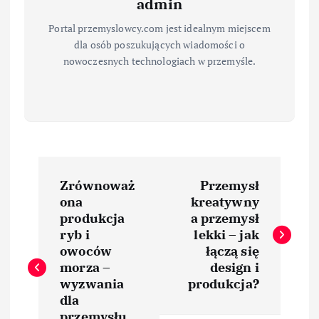
admin
Portal przemyslowcy.com jest idealnym miejscem
dla osób poszukujących wiadomości o
nowoczesnych technologiach w przemyśle.
N
Zrównoważ
Przemysł
a
ona
kreatywny
produkcja
a przemysł
w
ryb i
lekki – jak
owoców
łączą się
i
morza –
design i
wyzwania
produkcja?
dla
g
przemysłu