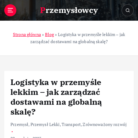
S
Przemysłowcy
k
i
p
t
Strona główna
»
Blog
»
Logistyka w przemyśle lekkim – jak
o
zarządzać dostawami na globalną skalę?
c
o
n
t
e
Logistyka w przemyśle
n
t
lekkim – jak zarządzać
dostawami na globalną
skalę?
Przemysł
,
Przemysł Lekki
,
Transport
,
Zrównoważony rozwój