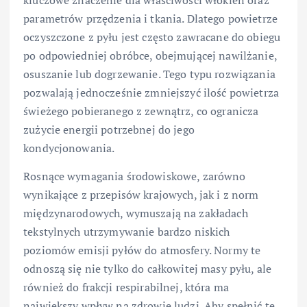
kluczowe znaczenie dla właściwości włókien oraz
parametrów przędzenia i tkania. Dlatego powietrze
oczyszczone z pyłu jest często zawracane do obiegu
po odpowiedniej obróbce, obejmującej nawilżanie,
osuszanie lub dogrzewanie. Tego typu rozwiązania
pozwalają jednocześnie zmniejszyć ilość powietrza
świeżego pobieranego z zewnątrz, co ogranicza
zużycie energii potrzebnej do jego
kondycjonowania.
Rosnące wymagania środowiskowe, zarówno
wynikające z przepisów krajowych, jak i z norm
międzynarodowych, wymuszają na zakładach
tekstylnych utrzymywanie bardzo niskich
poziomów emisji pyłów do atmosfery. Normy te
odnoszą się nie tylko do całkowitej masy pyłu, ale
również do frakcji respirabilnej, która ma
największy wpływ na zdrowie ludzi. Aby spełnić te