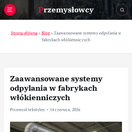
S
Przemysłowcy
k
i
p
t
Strona główna
»
Blog
»
Zaawansowane systemy odpylania w
o
fabrykach włókienniczych
c
o
n
t
e
Zaawansowane systemy
n
t
odpylania w fabrykach
włókienniczych
Przemysł tekstylny
14 czerwca, 2026