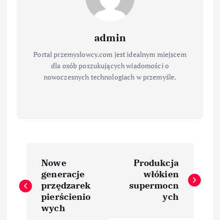
admin
Portal przemyslowcy.com jest idealnym miejscem
dla osób poszukujących wiadomości o
nowoczesnych technologiach w przemyśle.
N
Nowe
Produkcja
a
generacje
włókien
przędzarek
supermocn
w
pierścienio
ych
wych