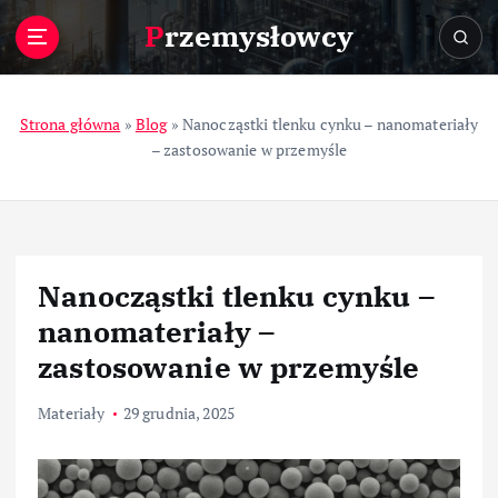
S
Przemysłowcy
k
i
p
t
Strona główna
»
Blog
»
Nanocząstki tlenku cynku – nanomateriały
o
– zastosowanie w przemyśle
c
o
n
t
e
Nanocząstki tlenku cynku –
n
t
nanomateriały –
zastosowanie w przemyśle
Materiały
29 grudnia, 2025