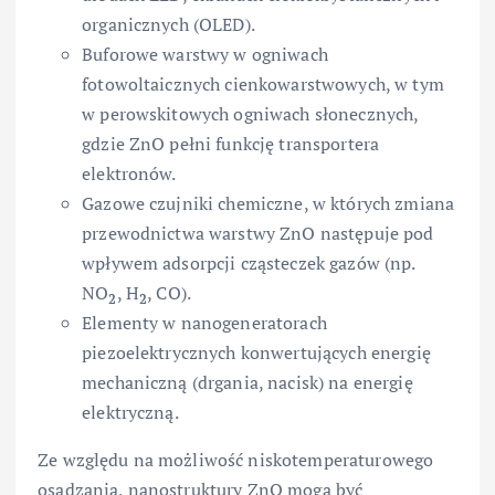
organicznych (OLED).
Buforowe warstwy w ogniwach
fotowoltaicznych cienkowarstwowych, w tym
w perowskitowych ogniwach słonecznych,
gdzie ZnO pełni funkcję transportera
elektronów.
Gazowe czujniki chemiczne, w których zmiana
przewodnictwa warstwy ZnO następuje pod
wpływem adsorpcji cząsteczek gazów (np.
NO
, H
, CO).
2
2
Elementy w nanogeneratorach
piezoelektrycznych konwertujących energię
mechaniczną (drgania, nacisk) na energię
elektryczną.
Ze względu na możliwość niskotemperaturowego
osadzania, nanostruktury ZnO mogą być