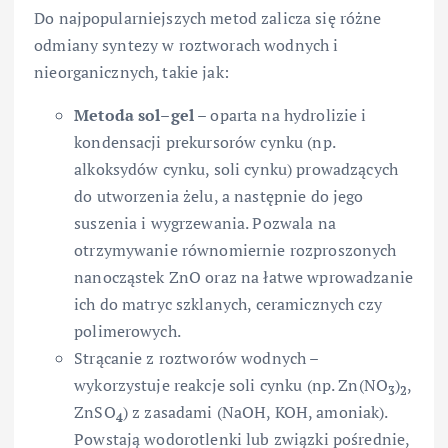
Do najpopularniejszych metod zalicza się różne
odmiany syntezy w roztworach wodnych i
nieorganicznych, takie jak:
Metoda sol–gel
– oparta na hydrolizie i
kondensacji prekursorów cynku (np.
alkoksydów cynku, soli cynku) prowadzących
do utworzenia żelu, a następnie do jego
suszenia i wygrzewania. Pozwala na
otrzymywanie równomiernie rozproszonych
nanocząstek ZnO oraz na łatwe wprowadzanie
ich do matryc szklanych, ceramicznych czy
polimerowych.
Strącanie z roztworów wodnych –
wykorzystuje reakcje soli cynku (np. Zn(NO
)
,
3
2
ZnSO
) z zasadami (NaOH, KOH, amoniak).
4
Powstają wodorotlenki lub związki pośrednie,