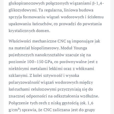
glukopiranozowych połączonych wiązaniami β-1,4-
glikozydowymi. Ta regularna, liniowa budowa
sprzyja formowaniu wiązań wodorowych i ścisłemu
upakowaniu łańcuchów, co prowadzi do powstania
krystalicznych domen.
Właściwości mechaniczne CNC są imponujące jak
na materiał biopolimerowy. Moduł Younga
pojedynczych nanokryształów szacuje się na
poziomie 100–150 GPa, co porównywalne jest z
niektórymi metalami lekkimi oraz z włóknami
szklanymi. Z kolei sztywność i wysoka
polaryzowalność wiązań wodorowych między
łańcuchami celulozowymi przyczyniają się do
znacznej odporności na odkształcenia wzdłużne.
Połączenie tych cech z niską gęstością (ok. 1,6
g/cm³) sprawia, że CNC zaliczana jest do grupy