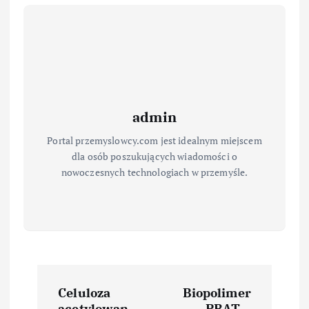
admin
Portal przemyslowcy.com jest idealnym miejscem
dla osób poszukujących wiadomości o
nowoczesnych technologiach w przemyśle.
N
Celuloza
Biopolimer
acetylowan
PBAT –