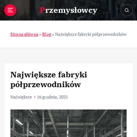
S
Przemysłowcy
k
i
p
t
Strona główna
»
Blog
»
Największe fabryki półprzewodników
o
c
o
n
t
Największe fabryki
e
n
półprzewodników
t
Największe
16 grudnia, 2025