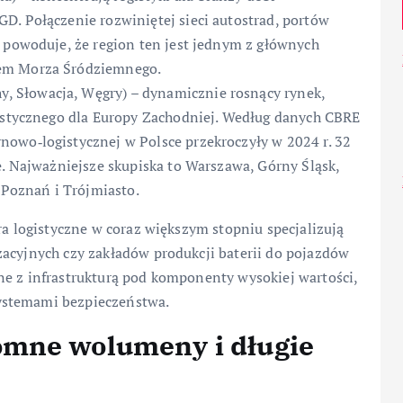
D. Połączenie rozwiniętej sieci autostrad, portów
h powoduje, że region ten jest jednym z głównych
nem Morza Śródziemnego.
y, Słowacja, Węgry) – dynamicznie rosnący rynek,
gistycznego dla Europy Zachodniej. Według danych CBRE
owo‑logistycznej w Polsce przekroczyły w 2024 r. 32
e. Najważniejsze skupiska to Warszawa, Górny Śląsk,
, Poznań i Trójmiasto.
ra logistyczne w coraz większym stopniu specjalizują
zacyjnych czy zakładów produkcji baterii do pojazdów
ne z infrastrukturą pod komponenty wysokiej wartości,
ystemami bezpieczeństwa.
omne wolumeny i długie