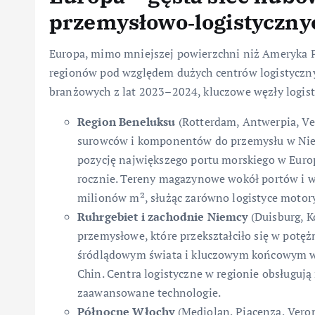
przemysłowo‑logistyczny
Europa, mimo mniejszej powierzchni niż Ameryka Pó
regionów pod względem dużych centrów logistyczny
branżowych z lat 2023–2024, kluczowe węzły logist
Region Beneluksu
(Rotterdam, Antwerpia, Ven
surowców i komponentów do przemysłu w Niemc
pozycję największego portu morskiego w Euro
rocznie. Tereny magazynowe wokół portów i we
milionów m², służąc zarówno logistyce motory
Ruhrgebiet i zachodnie Niemcy
(Duisburg, K
przemysłowe, które przekształciło się w potęż
śródlądowym świata i kluczowym końcowym w
Chin. Centra logistyczne w regionie obsługuj
zaawansowane technologie.
Północne Włochy
(Mediolan, Piacenza, Veron