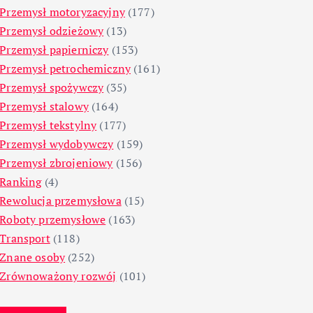
Przemysł motoryzacyjny
(177)
Przemysł odzieżowy
(13)
Przemysł papierniczy
(153)
Przemysł petrochemiczny
(161)
Przemysł spożywczy
(35)
Przemysł stalowy
(164)
Przemysł tekstylny
(177)
Przemysł wydobywczy
(159)
Przemysł zbrojeniowy
(156)
Ranking
(4)
Rewolucja przemysłowa
(15)
Roboty przemysłowe
(163)
Transport
(118)
Znane osoby
(252)
Zrównoważony rozwój
(101)