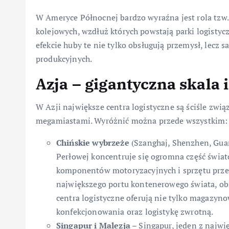
W Ameryce Północnej bardzo wyraźna jest rola tzw. k
kolejowych, wzdłuż których powstają parki logistyc
efekcie huby te nie tylko obsługują przemysł, lecz
produkcyjnych.
Azja – gigantyczna skala 
W Azji największe centra logistyczne są ściśle zwi
megamiastami. Wyróżnić można przede wszystkim:
Chińskie wybrzeże
(Szanghaj, Shenzhen, Guan
Perłowej koncentruje się ogromna część świato
komponentów motoryzacyjnych i sprzętu prze
największego portu kontenerowego świata, ob
centra logistyczne oferują nie tylko magazyn
konfekcjonowania oraz logistykę zwrotną.
Singapur i Malezja
– Singapur, jeden z najwi