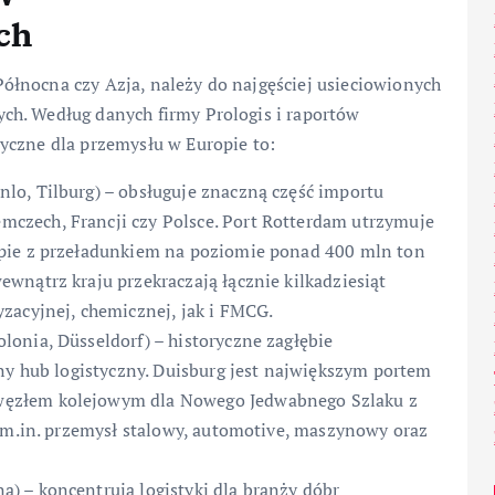
ch
łnocna czy Azja, należy do najgęściej usieciowionych
ch. Według danych firmy Prologis i raportów
yczne dla przemysłu w Europie to:
lo, Tilburg) – obsługuje znaczną część importu
zech, Francji czy Polsce. Port Rotterdam utrzymuje
pie z przeładunkiem na poziomie ponad 400 mln ton
wnątrz kraju przekraczają łącznie kilkadziesiąt
zacyjnej, chemicznej, jak i FMCG.
olonia, Düsseldorf) – historyczne zagłębie
ny hub logistyczny. Duisburg jest największym portem
ęzłem kolejowym dla Nowego Jedwabnego Szlaku z
ą m.in. przemysł stalowy, automotive, maszynowy oraz
a) – koncentrują logistyki dla branży dóbr