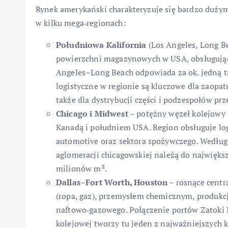
Rynek amerykański charakteryzuje się bardzo dużym
w kilku mega‑regionach:
Południowa Kalifornia
(Los Angeles, Long Be
powierzchni magazynowych w USA, obsługujące
Angeles–Long Beach odpowiada za ok. jedną t
logistyczne w regionie są kluczowe dla zaopa
także dla dystrybucji części i podzespołów pr
Chicago i Midwest
– potężny węzeł kolejowy 
Kanadą i południem USA. Region obsługuje log
automotive oraz sektora spożywczego. Wedł
aglomeracji chicagowskiej należą do największ
milionów m².
Dallas–Fort Worth, Houston
– rosnące centr
(ropa, gaz), przemysłem chemicznym, produkc
naftowo‑gazowego. Połączenie portów Zatoki M
kolejowej tworzy tu jeden z najważniejszych