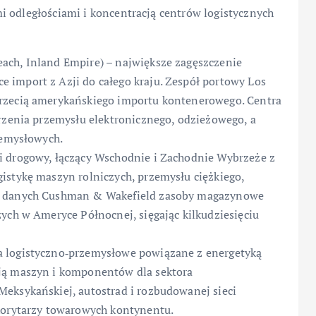
i odległościami i koncentracją centrów logistycznych
ach, Inland Empire) – największe zagęszczenie
 import z Azji do całego kraju. Zespół portowy Los
rzecią amerykańskiego importu kontenerowego. Centra
trzenia przemysłu elektronicznego, odzieżowego, a
zemysłowych.
i drogowy, łączący Wschodnie i Zachodnie Wybrzeże z
istykę maszyn rolniczych, przemysłu ciężkiego,
ug danych Cushman & Wakefield zasoby magazynowe
ych w Ameryce Północnej, sięgając kilkudziesięciu
a logistyczno‑przemysłowe powiązane z energetyką
ją maszyn i komponentów dla sektora
eksykańskiej, autostrad i rozbudowanej sieci
 korytarzy towarowych kontynentu.