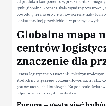
od produkcji komponentów, przez montaż i magazy
rynki globalne. Rosnąca skala wymiany towarowej, c
powodują, że inwestycje w nowoczesne huby logist
konkurencyjnej przedsiębiorstw przemysłowych.
Globalna mapa n
centrów logistycz
znaczenie dla p
Centra logistyczne o znaczeniu międzynarodowym k
strefach największego uprzemysłowienia, na skrzy
portów morskich i lotniczych. Na poziomie światowy
odporności całego systemu dostaw.
Europa – gęsta sieć hubó