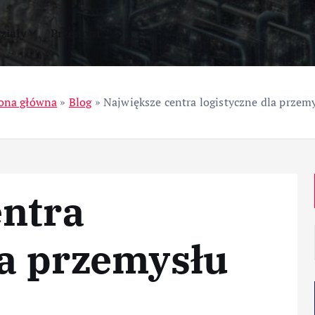
ziały
Przemysł
ona główna
»
Blog
»
Największe centra logistyczne dla przem
entra
la przemysłu