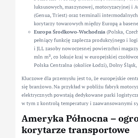
luksusowych, maszynowej, motoryzacyjnej i AG
(Genua, Triest) oraz terminali intermodalnyc
korytarzy towarowych między Europą a base
Europa Środkowo‑Wschodnia
(Polska, Czech
pełniący funkcję zaplecza produkcyjnego i lo
i JLL zasoby nowoczesnej powierzchni magazyn
mln m², co lokuje kraj w europejskiej czołówc
Polska Centralna (okolice Łodzi), Dolny Śląsk
Kluczowe dla przemysłu jest to, że europejskie cent
się branżowo. Na przykład w pobliżu fabryk motory
elektrycznych powstają dedykowane parki logistycz
w tym z kontrolą temperatury i zaawansowanymi s
Ameryka Północna – ogr
korytarze transportowe