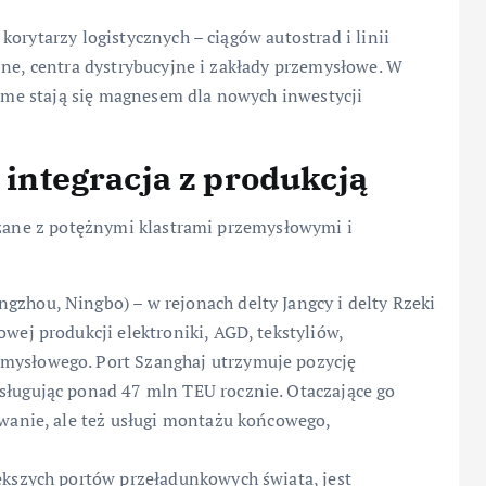
orytarzy logistycznych – ciągów autostrad i linii
zne, centra dystrybucyjne i zakłady przemysłowe. W
 same stają się magnesem dla nowych inwestycji
i integracja z produkcją
ązane z potężnymi klastrami przemysłowymi i
gzhou, Ningbo) – w rejonach delty Jangcy i delty Rzeki
wej produkcji elektroniki, AGD, tekstyliów,
mysłowego. Port Szanghaj utrzymuje pozycję
sługując ponad 47 mln TEU rocznie. Otaczające go
owanie, ale też usługi montażu końcowego,
ększych portów przeładunkowych świata, jest