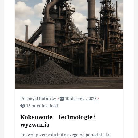
j
a
w
p
i
s
u
Przemysł hutniczy
10 sierpnia, 2026
16 minutes Read
Koksownie – technologie i
wyzwania
Rozwój przemysłu hutniczego od ponad stu lat