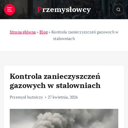
S
Przemysłowcy
k
i
p
t
Strona główna
»
Blog
»
Kontrola zanieczyszczeń gazowych w
o
stalowniach
c
o
n
t
e
Kontrola zanieczyszczeń
n
t
gazowych w stalowniach
Przemysł hutniczy
27 kwietnia, 2026