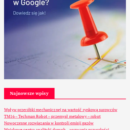
Najnowsze wpisy
Wpływ przeróbki mechanicznej na wartość rynkową surowców
TM16 – Techman Robot – przemysł metalowy – robot
Nowoczesne rozwiązania w kontroli emisji gazów
Wojskowe centra analityki danych – wyzwania przyszłości