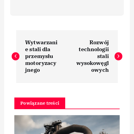
N
Wytwarzani
Rozwój
a
e stali dla
technologii
przemysłu
stali
w
motoryzacy
wysokowęgl
jnego
owych
i
g
Powiązane treści
a
c