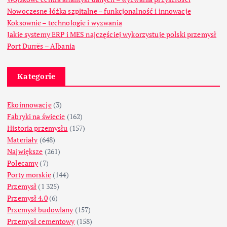
Nowoczesne łóżka szpitalne – funkcjonalność i innowacje
Koksownie – technologie i wyzwania
Jakie systemy ERP i MES najczęściej wykorzystuje polski przemysł
Port Durrës – Albania
Kategorie
Ekoinnowacje
(3)
Fabryki na świecie
(162)
Historia przemysłu
(157)
Materiały
(648)
Największe
(261)
Polecamy
(7)
Porty morskie
(144)
Przemysł
(1 325)
Przemysł 4.0
(6)
Przemysł budowlany
(157)
Przemysł cementowy
(158)