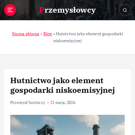
S
Przemysłowcy
k
i
p
t
Strona główna
»
Blog
»
Hutnictwo jako element gospodarki
o
niskoemisyjnej
c
o
n
t
e
Hutnictwo jako element
n
t
gospodarki niskoemisyjnej
Przemysł hutniczy
21 maja, 2026