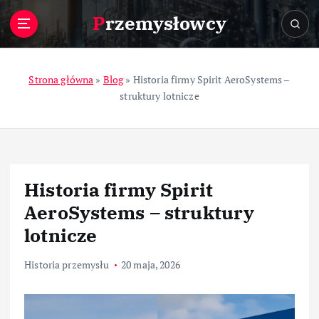
S
Przemysłowcy
k
i
p
t
Strona główna
»
Blog
»
Historia firmy Spirit AeroSystems –
o
struktury lotnicze
c
o
n
t
e
Historia firmy Spirit
n
t
AeroSystems – struktury
lotnicze
Historia przemysłu
20 maja, 2026