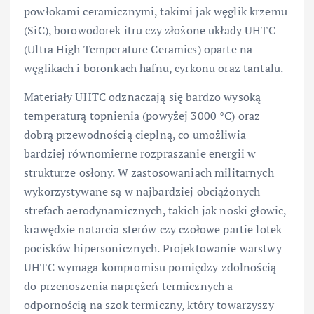
powłokami ceramicznymi, takimi jak węglik krzemu
(SiC), borowodorek itru czy złożone układy UHTC
(Ultra High Temperature Ceramics) oparte na
węglikach i boronkach hafnu, cyrkonu oraz tantalu.
Materiały UHTC odznaczają się bardzo wysoką
temperaturą topnienia (powyżej 3000 °C) oraz
dobrą przewodnością cieplną, co umożliwia
bardziej równomierne rozpraszanie energii w
strukturze osłony. W zastosowaniach militarnych
wykorzystywane są w najbardziej obciążonych
strefach aerodynamicznych, takich jak noski głowic,
krawędzie natarcia sterów czy czołowe partie lotek
pocisków hipersonicznych. Projektowanie warstwy
UHTC wymaga kompromisu pomiędzy zdolnością
do przenoszenia naprężeń termicznych a
odpornością na szok termiczny, który towarzyszy