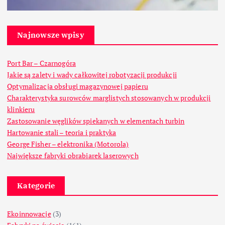
Najnowsze wpisy
Port Bar – Czarnogóra
Jakie są zalety i wady całkowitej robotyzacji produkcji
Optymalizacja obsługi magazynowej papieru
Charakterystyka surowców marglistych stosowanych w produkcji
klinkieru
Zastosowanie węglików spiekanych w elementach turbin
Hartowanie stali – teoria i praktyka
George Fisher – elektronika (Motorola)
Największe fabryki obrabiarek laserowych
Kategorie
Ekoinnowacje
(3)