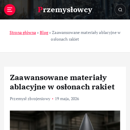
S
Przemysłowcy
k
i
p
t
Strona główna
»
Blog
»
Zaawansowane materiały ablacyjne w
o
osłonach rakiet
c
o
n
t
e
Zaawansowane materiały
n
t
ablacyjne w osłonach rakiet
Przemysł zbrojeniowy
19 maja, 2026