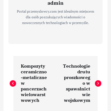
admin
Portal przemyslowcy.com jest idealnym miejscem
dla osób poszukujących wiadomości o
nowoczesnych technologiach w przemyśle.
N
Kompozyty
Technologie
a
ceramiczno
drutu
-metaliczne
proszkoweg
w
w
o w
pancerzach
spawalnict
i
wielowarst
wie
wowych
wojskowym
g