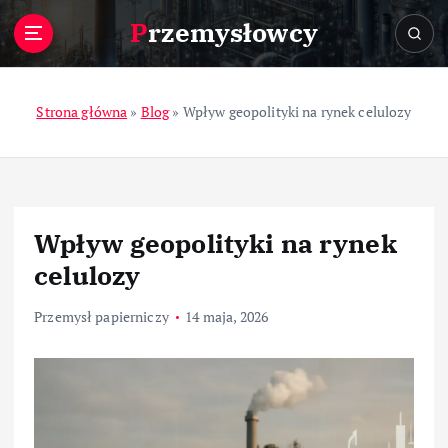
S
Przemysłowcy
k
i
p
t
Strona główna
»
Blog
»
Wpływ geopolityki na rynek celulozy
o
c
o
n
t
Wpływ geopolityki na rynek
e
n
celulozy
t
Przemysł papierniczy
14 maja, 2026