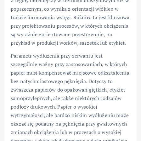
z reguły mocniejszy w kierunku maszynowym niż w
poprzecznym, co wynika z orientacji włókien w
trakcie formowania wstęgi. Różnica ta jest kluczowa
przy projektowaniu procesów, w których obciążenia
są wyraźnie zorientowane przestrzennie, na
przykład w produkcji worków, saszetek lub etykiet.
Parametr wydłużenia przy zerwaniu jest
szczególnie ważny przy zastosowaniach, w których
papier musi kompensować miejscowe odkształcenia
bez natychmiastowego pęknięcia. Dotyczy to
zwłaszcza papierów do opakowań giętkich, etykiet
samoprzylepnych, ale także niektórych rodzajów
podłoży drukowych. Papier o wysokiej
wytrzymałości, ale bardzo niskim wydłużeniu może
okazać się podatny na pęknięcia przy gwałtownych
zmianach obciążenia lub w procesach o wysokiej
dynamice, takich jak drukowanie z dużą prędkością.