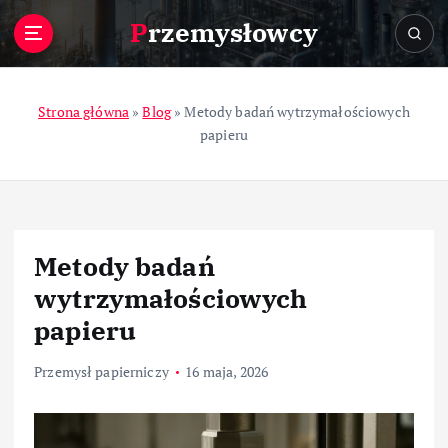
S
Przemysłowcy
k
i
p
t
Strona główna
»
Blog
»
Metody badań wytrzymałościowych
o
papieru
c
o
n
t
e
Metody badań
n
t
wytrzymałościowych
papieru
Przemysł papierniczy
16 maja, 2026