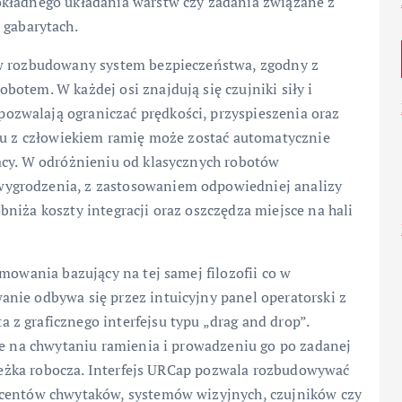
okładnego układania warstw czy zadania związane z
gabarytach.
 w rozbudowany system bezpieczeństwa, zgodny z
otem. W każdej osi znajdują się czujniki siły i
zwalają ograniczać prędkości, przyspieszenia oraz
ktu z człowiekiem ramię może zostać automatycznie
acy. W odróżnieniu od klasycznych robotów
ygrodzenia, z zastosowaniem odpowiedniej analizy
niża koszty integracji oraz oszczędza miejsce na hali
mowania bazujący na tej samej filozofii co w
nie odbywa się przez intuicyjny panel operatorski z
z graficznego interfejsu typu „drag and drop”.
ce na chwytaniu ramienia i prowadzeniu go po zadanej
ścieżka robocza. Interfejs URCap pozwala rozbudowywać
ucentów chwytaków, systemów wizyjnych, czujników czy