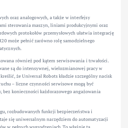
ych oraz analogowych, a także w interfejsy
ami sterowania maszyn, liniami produkcyjnymi oraz
rdowych protokołów przemysłowych ułatwia integrację
 UR20 może pełnić zarówno rolę samodzielnego
atycznych.
zowana również pod kątem serwisowania i trwałości.
wane są do intensywnej, wielozmianowej pracy w
eślić, że Universal Robots kładzie szczególny nacisk
a ruchu – liczne czynności serwisowe mogą być
y, bez konieczności każdorazowego angażowania
gu, rozbudowanych funkcji bezpieczeństwa i
taje się uniwersalnym narzędziem do automatyzacji
tów w pełnych wygrodzeniach. To właśnie ta