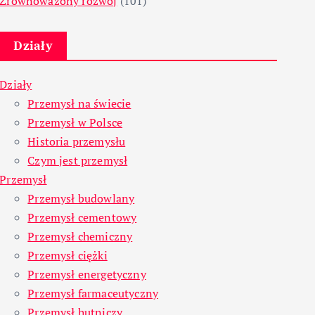
Zrównoważony rozwój
(101)
Działy
Działy
Przemysł na świecie
Przemysł w Polsce
Historia przemysłu
Czym jest przemysł
Przemysł
Przemysł budowlany
Przemysł cementowy
Przemysł chemiczny
Przemysł ciężki
Przemysł energetyczny
Przemysł farmaceutyczny
Przemysł hutniczy