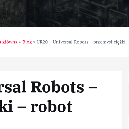
ziały
Przemysł
a główna
»
Blog
»
UR20 – Universal Robots – przemysł ciężki –
sal Robots –
ki – robot