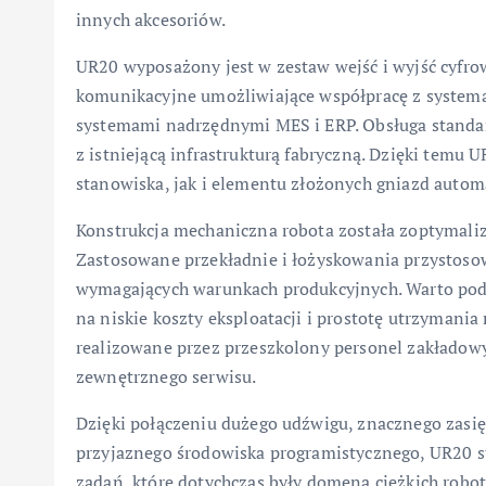
innych akcesoriów.
UR20 wyposażony jest w zestaw wejść i wyjść cyfrow
komunikacyjne umożliwiające współpracę z system
systemami nadrzędnymi MES i ERP. Obsługa standa
z istniejącą infrastrukturą fabryczną. Dzięki temu
stanowiska, jak i elementu złożonych gniazd autom
Konstrukcja mechaniczna robota została zoptymali
Zastosowane przekładnie i łożyskowania przystoso
wymagających warunkach produkcyjnych. Warto podkr
na niskie koszty eksploatacji i prostotę utrzymani
realizowane przez przeszkolony personel zakładow
zewnętrznego serwisu.
Dzięki połączeniu dużego udźwigu, znacznego zasię
przyjaznego środowiska programistycznego, UR20 s
zadań, które dotychczas były domeną ciężkich robo