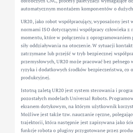
obróbczych CNC, procesy paletyzacji wymagające d
automatycznym montażem komponentów o dużych 
UR20, jako robot współpracujący, wyposażony jest
normami ISO dotyczącymi współpracy człowieka z rob
momentu, które w połączeniu z oprogramowaniem po
siły oddziaływania na otoczenie. W sytuacji konta
zatrzymane lub przejść w tryb bezpiecznej współpr
przemysłowych, UR20 może pracować bez pełnego w
ryzyka i dodatkowych środków bezpieczeństwa, co ob
produkcyjnej.
Istotną zaletą UR20 jest system sterowania i progra
pozostałych modelach Universal Robots. Programowa
ekranem dotykowym, na którym użytkownik korzysta 
Możliwe jest także tzw. nauczanie ręczne, polegają
trajektorii, która następnie jest zapisywana jako 
funkcje robota o pluginy przygotowane przez prod