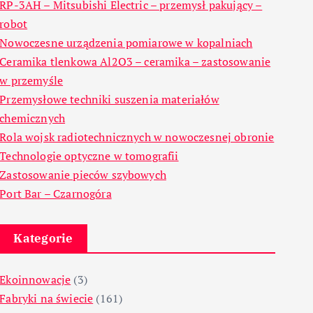
RP-3AH – Mitsubishi Electric – przemysł pakujący –
robot
Nowoczesne urządzenia pomiarowe w kopalniach
Ceramika tlenkowa Al2O3 – ceramika – zastosowanie
w przemyśle
Przemysłowe techniki suszenia materiałów
chemicznych
Rola wojsk radiotechnicznych w nowoczesnej obronie
Technologie optyczne w tomografii
Zastosowanie pieców szybowych
Port Bar – Czarnogóra
Kategorie
Ekoinnowacje
(3)
Fabryki na świecie
(161)