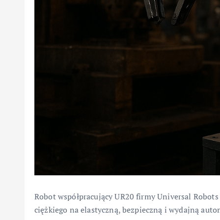
Robot współpracujący UR20 firmy Universal Robots
ciężkiego na elastyczną, bezpieczną i wydajną auto