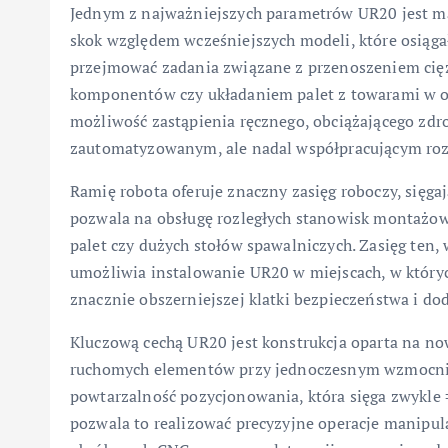
Jednym z najważniejszych parametrów UR20 jest 
skok względem wcześniejszych modeli, które osiągał
przejmować zadania związane z przenoszeniem cię
komponentów czy układaniem palet z towarami w o
możliwość zastąpienia ręcznego, obciążającego zd
zautomatyzowanym, ale nadal współpracującym ro
Ramię robota oferuje znaczny zasięg roboczy, sięga
pozwala na obsługę rozległych stanowisk montażowy
palet czy dużych stołów spawalniczych. Zasięg te
umożliwia instalowanie UR20 w miejscach, w któr
znacznie obszerniejszej klatki bezpieczeństwa i d
Kluczową cechą UR20 jest konstrukcja oparta na no
ruchomych elementów przy jednoczesnym wzmocnie
powtarzalność pozycjonowania, która sięga zwykle 
pozwala to realizować precyzyjne operacje manipula