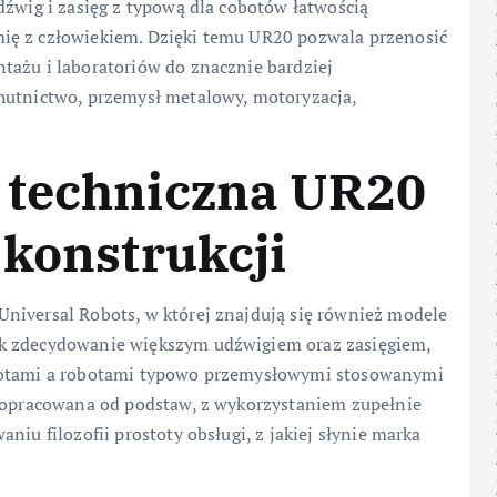
dźwig i zasięg z typową dla cobotów łatwością
ię z człowiekiem. Dzięki temu UR20 pozwala przenosić
tażu i laboratoriów do znacznie bardziej
hutnictwo, przemysł metalowy, motoryzacja,
 techniczna UR20
 konstrukcji
niversal Robots, w której znajdują się również modele
ak zdecydowanie większym udźwigiem oraz zasięgiem,
obotami a robotami typowo przemysłowymi stosowanymi
a opracowana od podstaw, z wykorzystaniem zupełnie
niu filozofii prostoty obsługi, z jakiej słynie marka