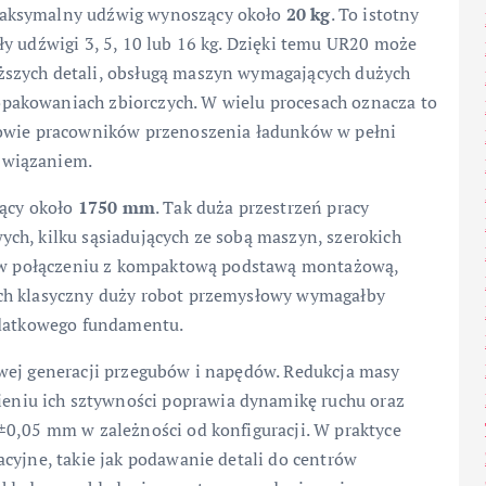
maksymalny udźwig wynoszący około
20 kg
. To istotny
y udźwigi 3, 5, 10 lub 16 kg. Dzięki temu UR20 może
ższych detali, obsługą maszyn wymagających dużych
pakowaniach zbiorczych. W wielu procesach oznacza to
rowie pracowników przenoszenia ładunków w pełni
związaniem.
jący około
1750 mm
. Tak duża przestrzeń pracy
ch, kilku sąsiadujących ze sobą maszyn, szerokich
n, w połączeniu z kompaktową podstawą montażową,
ych klasyczny duży robot przemysłowy wymagałby
odatkowego fundamentu.
wej generacji przegubów i napędów. Redukcja masy
niu ich sztywności poprawia dynamikę ruchu oraz
±0,05 mm w zależności od konfiguracji. W praktyce
cyjne, takie jak podawanie detali do centrów